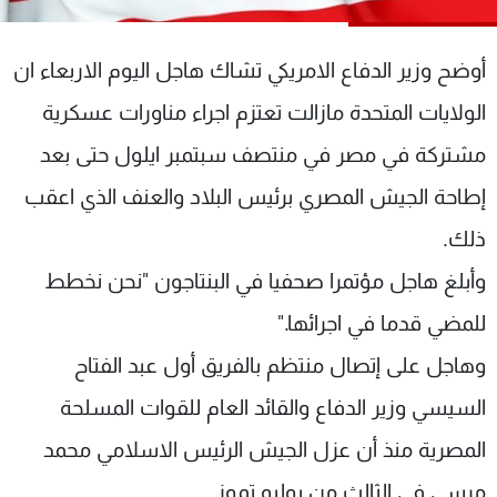
شاهد البرامج
الترددات
أوضح وزير الدفاع الامريكي تشاك هاجل اليوم الاربعاء ان
الولايات المتحدة مازالت تعتزم اجراء مناورات عسكرية
عن MTV
وظائف
الإنـتـاج
تواصل معنا
مشتركة في مصر في منتصف سبتمبر ايلول حتى بعد
لاعلاناتكم
شروط الإسـتخدام
إطاحة الجيش المصري برئيس البلاد والعنف الذي اعقب
سياسة الخصوصية
ذلك.
وأبلغ هاجل مؤتمرا صحفيا في البنتاجون "نحن نخطط
للمضي قدما في اجرائها."
وهاجل على إتصال منتظم بالفريق أول عبد الفتاح
السيسي وزير الدفاع والقائد العام للقوات المسلحة
المصرية منذ أن عزل الجيش الرئيس الاسلامي محمد
مرسي في الثالث من يوليو تموز.