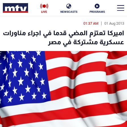
LIVE
NEWSCASTS
PROGRAMS
01:37 AM
01 Aug 2013
en
اميركا تعتزم المضي قدما في اجراء مناورات
الأخبار
عسكرية مشتركة في مصر
سياسة
ناس
إقتصاد
فن
منوعات
رياضة
كأس العالم
البرامج
جدول البرامج