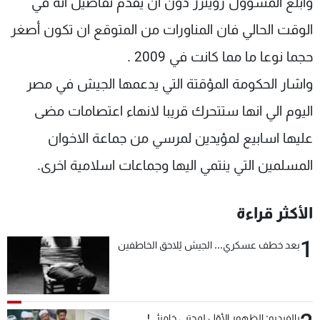
وأبلغ المسؤول رويترز دون ان يقدم تفاصيل انه في
الوقت الحالي فان المناورات من المتوقع ان تكون أصغر
حجما نوعا ما مما كانت في 2009 .
واشار الحكومة المؤقتة التي يدعمها الجيش في مصر
اليوم الي انها ستتحرك قريبا لانهاء اعتصامات مضى
عليها اسابيع لمؤيدين لمرسي من جماعة الاخوان
المسلمين التي ينتمي اليها وجماعات اسلامية اخرى.
الأكثر قراءة
1
بعد خطف عسكري... الجيش يُلاحق الخاطفين
بالفيديو: الظهور الأوّل لمجتبى خامنئي!