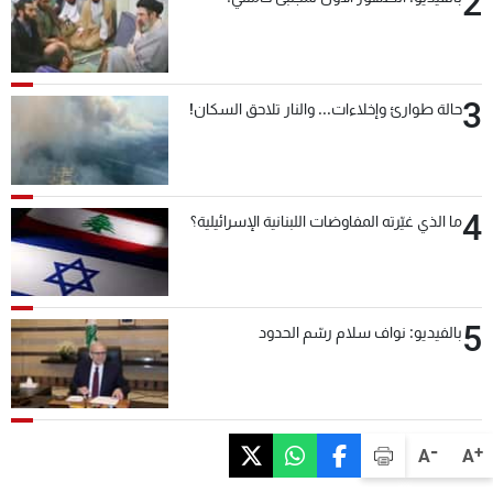
2
3
حالة طوارئ وإخلاءات... والنار تلاحق السكان!
4
ما الذي غيّرته المفاوضات اللبنانية الإسرائيلية؟
5
بالفيديو: نواف سلام رسّم الحدود
-
+
A
A