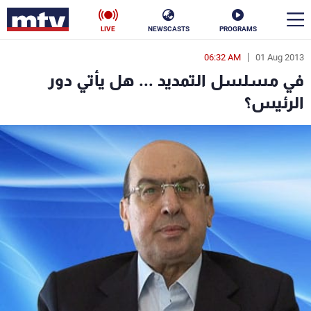
LIVE
NEWSCASTS
PROGRAMS
06:32 AM
01 Aug 2013
en
في مسلسل التمديد ... هل يأتي دور
الأخبار
الرئيس؟
سياسة
ناس
إقتصاد
فن
منوعات
رياضة
كأس العالم
البرامج
جدول البرامج