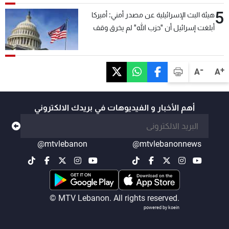
5
هيئة البث الإسرائيلية عن مصدر أمني: أميركا
أبلغت إسرائيل أن "حزب الله" لم يخرق وقف
إطلاق النار أمس في مجدل زون وطلبت منها
عدم التصعيد خشية أن يؤثر ذلك على مفاوضات
روما
-
+
A
A
أهم الأخبار و الفيديوهات في بريدك الالكتروني
@mtvlebanon
@mtvlebanonnews
© MTV Lebanon. All rights reserved.
powered by koein