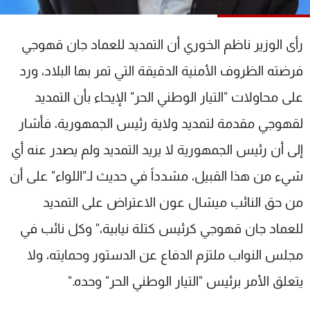
شاهد البرامج
الترددات
رأى الوزير ناظم الخوري أن التمديد للعماد جان قهوجي
فرضته الظروف الأمنية الدقيقة التي تمر بها البلاد، ورد
عن MTV
وظائف
الإنـتـاج
تواصل معنا
على محاولات "التيار الوطني الحر" الإيحاء بأن التمديد
لاعلاناتكم
شروط الإسـتخدام
لقهوجي مقدمة لتمديد ولاية رئيس الجمهورية، فأشار
سياسة الخصوصية
إلى أن رئيس الجمهورية لا يريد التمديد ولم يصدر عنه أي
شيء من هذا القبيل، مشدداً في حديث لـ"اللواء" على أن
من حق النائب ميشال عون الاعتراض على التمديد
للعماد جان قهوجي كرئيس كتلة نيابية،" وكل نائب في
مجلس النواب ملتزم الدفاع عن الدستور وحمايته، ولا
يتعلق الأمر برئيس "التيار الوطني الحر" وحده."