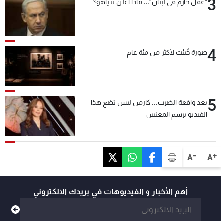
3
"عمل حازم في لبنان"... ماذا أعلن نتنياهو؟
4
صورة خُبئت لأكثر من مئة عام
5
بعد واقعة الضرب... كارمن لبس تضع هذا
الفيديو برسم المعنيين
-
+
A
A
أهم الأخبار و الفيديوهات في بريدك الالكتروني