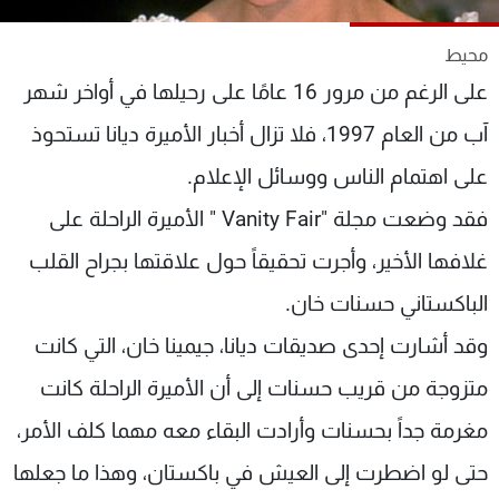
شاهد البرامج
الترددات
محيط
على الرغم من مرور 16 عامًا على رحيلها في أواخر شهر
عن MTV
وظائف
آب من العام 1997، فلا تزال أخبار الأميرة ديانا تستحوذ
الإنـتـاج
تواصل معنا
على اهتمام الناس ووسائل الإعلام.
لاعلاناتكم
شروط الإسـتخدام
سياسة الخصوصية
فقد وضعت مجلة "Vanity Fair " الأميرة الراحلة على
غلافها الأخير، وأجرت تحقيقاً حول علاقتها بجراح القلب
الباكستاني حسنات خان.
وقد أشارت إحدى صديقات ديانا، جيمينا خان، التي كانت
متزوجة من قريب حسنات إلى أن الأميرة الراحلة كانت
مغرمة جداً بحسنات وأرادت البقاء معه مهما كلف الأمر،
حتى لو اضطرت إلى العيش في باكستان، وهذا ما جعلها