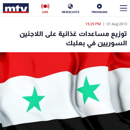
LIVE
NEWSCASTS
PROGRAMS
15:29 PM
01 Aug 2013
en
توزيع مساعدات غذائية على اللاجئين
الأخبار
السوريين في بعلبك
سياسة
ناس
إقتصاد
فن
منوعات
رياضة
كأس العالم
البرامج
جدول البرامج