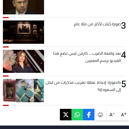
3
صورة خُبئت لأكثر من مئة عام
4
بعد واقعة الضرب... كارمن لبس تضع هذا
الفيديو برسم المعنيين
5
بالصورة: إحباط عمليّة تهريب مخدّرات من لبنان
إلى السعوديّة!
-
+
A
A