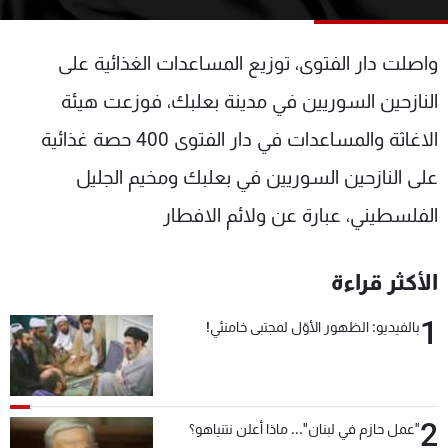
شاهد البرامج
الترددات
واصلت دار الفتوى، توزيع المساعدات الغذائية على
النازحين السوريين في مدينة بعلبك، فوزعت هيئة
عن MTV
وظائف
الإنـتـاج
تواصل معنا
الاغاثة والمساعدات في دار الفتوى 400 حصة غذائية
لاعلاناتكم
شروط الإسـتخدام
على النازحين السوريين في بعلبك ومخيم الجليل
سياسة الخصوصية
الفلسطيني، عبارة عن ولائم الافطار
الأكثر قراءة
1
بالفيديو: الظهور الأوّل لمجتبى خامنئي!
2
"عمل حازم في لبنان"... ماذا أعلن نتنياهو؟