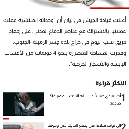
شاهد البرامج
الترددات
أعلنت قيادة الجيش في بيان أن "وحداته المنتشرة عملت
عملانيا، بالاشتراك مع عناصر الدفاع المدني، على إخماد
عن MTV
وظائف
الإنـتـاج
تواصل معنا
حريق شب اليوم في خراج بلدة جسر الرميلة -الجنوب.
لاعلاناتكم
شروط الإسـتخدام
سياسة الخصوصية
وقدرت المساحة المتضررة بنحو 4 دونمات من الأعشاب
اليابسة والأشجار الحرجية".
الأكثر قراءة
1
أبٌ يعتدي جنسيّاً على بناته الثلاث… واعترافاتٌ
صادمة
2
الى نواف سلام: هل يدفع الحايك ثمن وقوفه