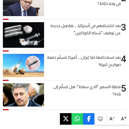
في وجه خيّاط؟
3
بعد انكشافهم في أستراليا... تفاصيل جديدة
عن توقيف "شبكة الكوكايين"
4
بعد استخدامها ضدّ إيران... أميركا تتسلّم دفعة
صواريخ كبيرة!
5
قضيّة السفير "الذي سقط": هل يُسلَّم إلى
بلده؟
-
+
A
A