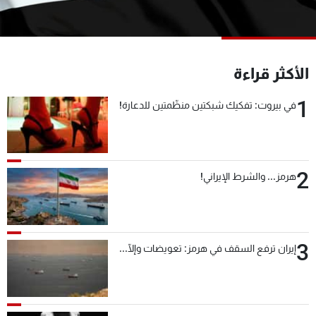
شاهد البرامج
الترددات
الأكثر قراءة
عن MTV
وظائف
الإنـتـاج
تواصل معنا
1
في بيروت: تفكيك شبكتين منظّمتين للدعارة!
لاعلاناتكم
شروط الإسـتخدام
سياسة الخصوصية
2
هرمز... والشرط الإيراني!
3
إيران ترفع السقف في هرمز: تعويضات وإلّا...