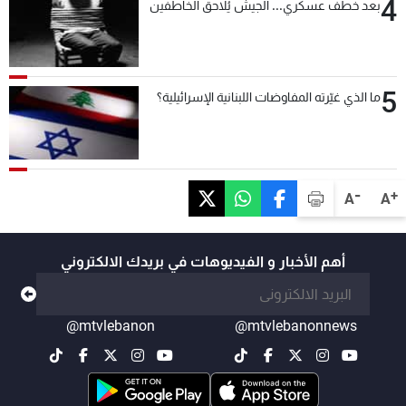
4
بعد خطف عسكري... الجيش يُلاحق الخاطفين
5
ما الذي غيّرته المفاوضات اللبنانية الإسرائيلية؟
-
+
A
A
أهم الأخبار و الفيديوهات في بريدك الالكتروني
@mtvlebanon
@mtvlebanonnews