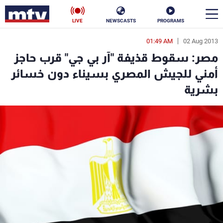
LIVE
NEWSCASTS
PROGRAMS
01:49 AM
02 Aug 2013
en
مصر: سقوط قذيفة "آر بي جي" قرب حاجز
الأخبار
أمني للجيش المصري بسيناء دون خسائر
بشرية
سياسة
ناس
إقتصاد
فن
منوعات
رياضة
كأس العالم
البرامج
جدول البرامج