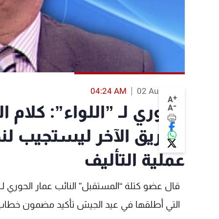
04:24 AM
02 Aug 2013
+
A
-
الحوري لـ ”اللواء”: كلا
A
للفريق الآخر ليستجيب ل
عملية التأليف
قال عضو كتلة “المستقبل” النائب عمار الحوري لـ”
التي أطلقها في عيد الجيش تأكيد مضمون خطاب ال