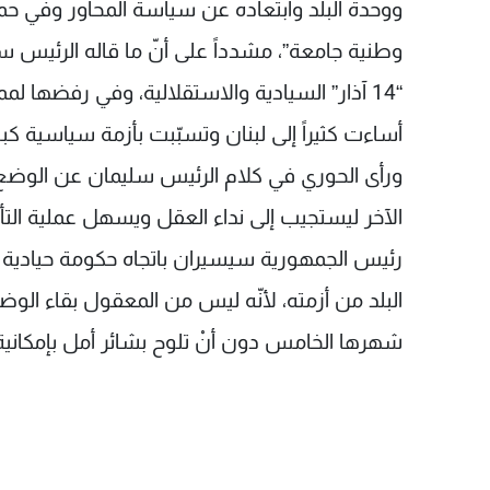
ووحدة البلد وابتعاده عن سياسة المحاور وفي حم
وطنية جامعة”، مشدداً على أنّ ما قاله الرئيس
“14 آذار” السيادية والاستقلالية، وفي رفضها لم
أساءت كثيراً إلى لبنان وتسبّبت بأزمة سياسية كبي
ورأى الحوري في كلام الرئيس سليمان عن الوضع 
الآخر ليستجيب إلى نداء العقل ويسهل عملية التألي
رئيس الجمهورية سيسيران باتجاه حكومة حيادية تح
البلد من أزمته، لأنّه ليس من المعقول بقاء ال
شهرها الخامس دون أنْ تلوح بشائر أمل بإمكاني