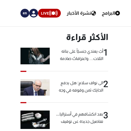
البرامج
نشرة الأخبار
LIVE
en
الأكثر قراءة
1
أبٌ يعتدي جنسيّاً على بناته
الثلاث… واعترافاتٌ صادمة
2
الى نواف سلام: هل يدفع
الحايك ثمن وقوفه في وجه
خيّاط؟
3
بعد انكشافهم في أستراليا...
تفاصيل جديدة عن توقيف
"شبكة الكوكايين"