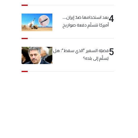
4
بعد استخدامها ضدّ إيران...
أميركا تتسلّم دفعة صواريخ
كبيرة!
5
قضيّة السفير "الذي سقط": هل
يُسلَّم إلى بلده؟