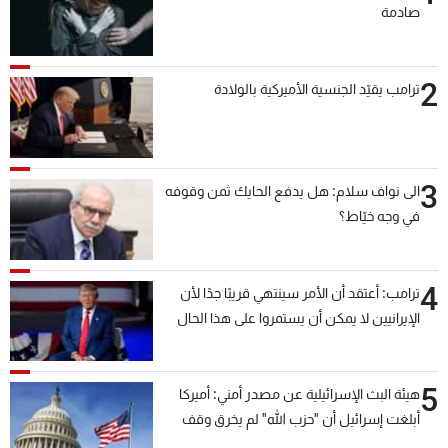
صادمة
2
ترامب يقيّد الجنسية الأميركية بالولادة
3
الى نواف سلام: هل يدفع الحايك ثمن وقوفه
في وجه خيّاط؟
4
ترامب: أعتقد أن الأمر سينتهي قريبًا جدًا لأن
الإيرانيين لا يمكن أن يستمروا على هذا الحال
5
هيئة البث الإسرائيلية عن مصدر أمني: أميركا
أبلغت إسرائيل أن "حزب الله" لم يخرق وقف
إطلاق النار أمس في مجدل زون وطلبت منها