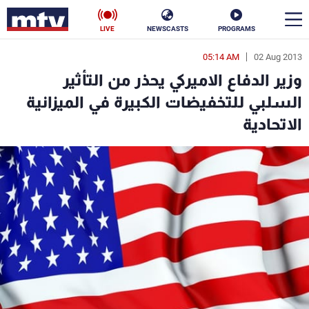
LIVE
NEWSCASTS
PROGRAMS
05:14 AM
02 Aug 2013
en
وزير الدفاع الاميركي يحذر من التأثير
الأخبار
السلبي للتخفيضات الكبيرة في الميزانية
الاتحادية
سياسة
ناس
إقتصاد
فن
منوعات
رياضة
كأس العالم
البرامج
جدول البرامج