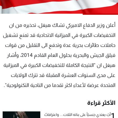
شاهد البرامج
الترددات
أعلن وزير الدفاع الاميركي تشاك هيغل، تحذيره من ان
عن MTV
وظائف
التخفيضات الكبيرة في الميزانية الاتحادية قد تمنع تشغيل
الإنـتـاج
تواصل معنا
لاعلاناتكم
شروط الإسـتخدام
حاملات طائرات بحرية عدة وتدفع الى التقليل من قوات
سياسة الخصوصية
فيلق الجيش والبحرية بحلول العام القادم 2014، وأشار
هيغل ان "النتيجة الكاملة للتخفيضات الكبيرة في الميزانية
على مدى السنوات العشرة المقبلة قد تترك الولايات
المتحدة عرضة لأعداء اكثر تقدما من الناحية التكنولوجية".
الأكثر قراءة
1
أبٌ يعتدي جنسيّاً على بناته الثلاث… واعترافاتٌ