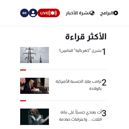
البرامج
نشرة الأخبار
LIVE
en
الأكثر قراءة
1
بشرى "كهربائية" للبنانيين!
2
ترامب يقيّد الجنسية الأميركية
بالولادة
3
أبٌ يعتدي جنسيّاً على بناته
الثلاث… واعترافاتٌ صادمة