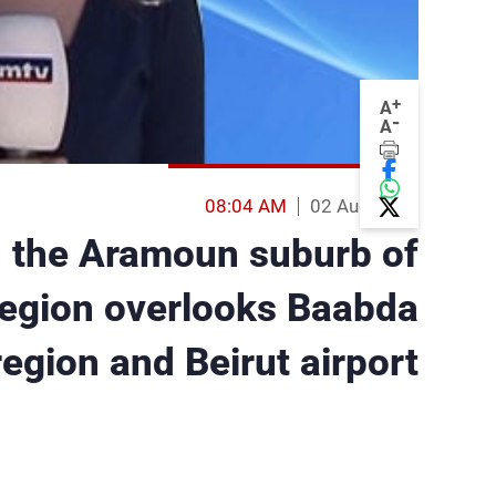
+
A
-
A
08:04 AM
02 Aug 2013
 the Aramoun suburb of
egion overlooks Baabda
region and Beirut airport