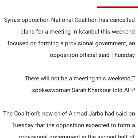
شاهد البرامج
الترددات
Syria's opposition National Coalition has cancelled
plans for a meeting in Istanbul this weekend
عن MTV
وظائف
الإنـتـاج
تواصل معنا
focused on forming a provisional government, an
لاعلاناتكم
شروط الإسـتخدام
opposition official said Thursday.
سياسة الخصوصية
"There will not be a meeting this weekend,"
spokeswoman Sarah Kharkour told AFP.
The Coalition's new chief Ahmad Jarba had said on
Tuesday that the opposition expected to form a
provisional government in the second half of