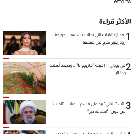
efforts.
الأكثر قراءة
1
بعد الإنتقادات التي طالت جسمها... جورجينا
رودريغيز تخرج عن صمتها
2
في بوداي: ١٦ خيمة "ماريجوانا"... وضبط أسلحة
وذخائر
3
نائب "الثنائي" يردّ على قاسم... ونائب "الحزب"
عن عون: "انشالله خير"