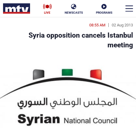
LIVE
NEWSCASTS
PROGRAMS
08:55 AM
02 Aug 2013
en
Syria opposition cancels Istanbul
الأخبار
meeting
سياسة
ناس
إقتصاد
فن
منوعات
رياضة
كأس العالم
البرامج
جدول البرامج