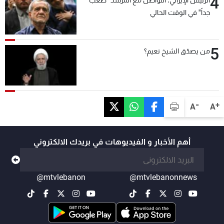
4
الرئيس الإيراني: التواصل مع المرشد "صعب
جداً" في الوقت الحالي
5
من يصدّق الشيخ نعيم؟
-
+
A
A
أهم الأخبار و الفيديوهات في بريدك الالكتروني
@mtvlebanon
@mtvlebanonnews