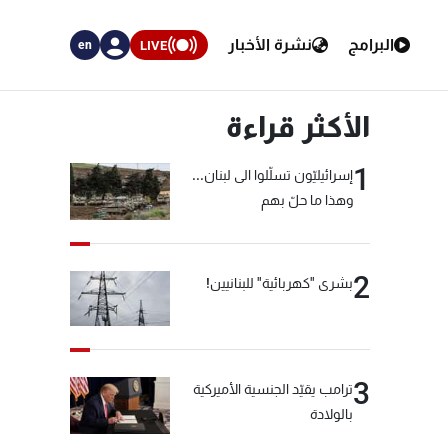
البرامج
نشرة الأخبار
LIVE
en
الأكثر قراءة
1
إسرائيليّون تسلّلوا الى لبنان...
وهذا ما حلّ بهم
2
بشرى "كهربائية" للبنانيين!
3
ترامب يقيّد الجنسية الأميركية
بالولادة