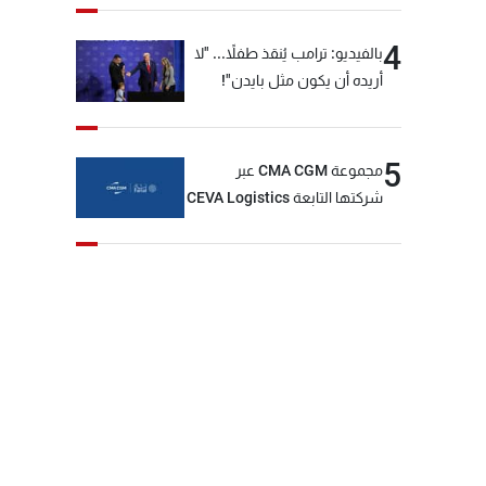
4
بالفيديو: ترامب يُنقذ طفلاً... "لا
أريده أن يكون مثل بايدن"!
5
مجموعة CMA CGM عبر
شركتها التابعة CEVA Logistics
تُنجز الاستحواذ على مجموعة
فتّال