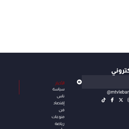
كتروني
الأخبار
سياسة
@mtvleba
ناس
إقتصاد
فن
منوعات
رياضة