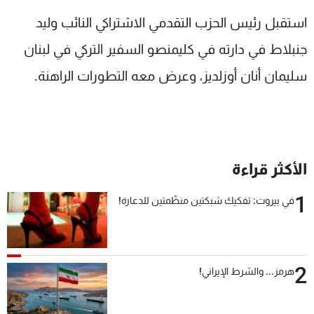
شاهد البرامج
استقبل رئيس الحزب التقدمي الاشتراكي النائب وليد
الترددات
جنبلاط في دارته في كليمنصو السفير التركي في لبنان
سليمان أنان أوزلديز، وعرض معه التطورات الراهنة.
عن MTV
وظائف
الإنـتـاج
تواصل معنا
لاعلاناتكم
شروط الإسـتخدام
سياسة الخصوصية
الأكثر قراءة
1
في بيروت: تفكيك شبكتين منظّمتين للدعارة!
2
هرمز... والشرط الإيراني!