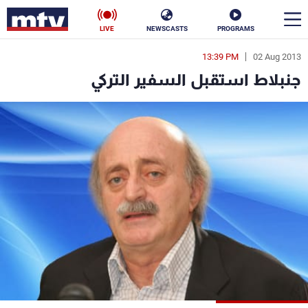
LIVE
NEWSCASTS
PROGRAMS
13:39 PM
02 Aug 2013
en
جنبلاط استقبل السفير التركي
الأخبار
سياسة
ناس
إقتصاد
فن
منوعات
رياضة
كأس العالم
البرامج
جدول البرامج