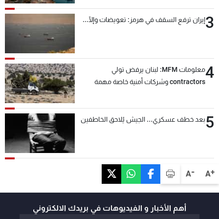
3
إيران ترفع السقف في هرمز: تعويضات وإلّا...
4
معلومات MFM: لبنان يرفض تولي
contractors وشركات أمنية خاصة مهمة
التحقق من نزع سلاح "حزب الله"
5
بعد خطف عسكري... الجيش يُلاحق الخاطفين
-
+
A
A
أهم الأخبار و الفيديوهات في بريدك الالكتروني