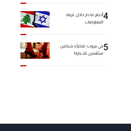
4
أخطر ما دار داخل غرفة
المفاوضات
5
في بيروت: تفكيك شبكتين
منظّمتين للدعارة!