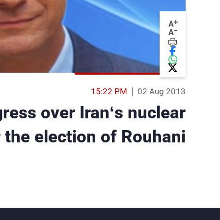
+
A
-
A
15:22 PM
02 Aug 2013
ress over Iran‘s nuclear
er the election of Rouhani