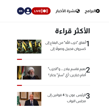
البرامج
نشرة الأخبار
LIVE
en
الأكثر قراءة
1
أنفاق "حزب الله" من البقاع إلى
كسروان فجبيل وصولاً إلى
المختارة... التفاصيل في نشرة
الأخبار بعد قليل
2
نعيم قاسم يبادر... و"الحزب"
أمام خيارين: أيّ "سمّ" يختار؟
3
الرئيس عون ردّ 4 قوانين إلى
مجلس النواب