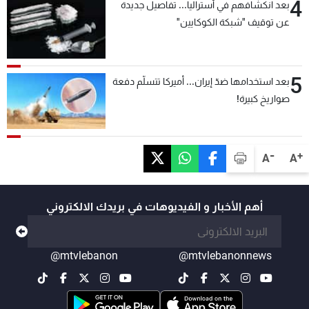
4
بعد انكشافهم في أستراليا... تفاصيل جديدة
عن توقيف "شبكة الكوكايين"
5
بعد استخدامها ضدّ إيران... أميركا تتسلّم دفعة
صواريخ كبيرة!
-
+
A
A
أهم الأخبار و الفيديوهات في بريدك الالكتروني
@mtvlebanon
@mtvlebanonnews