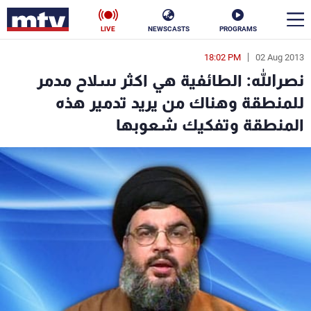
LIVE
NEWSCASTS
PROGRAMS
18:02 PM
02 Aug 2013
en
نصرالله: الطائفية هي اكثر سلاح مدمر
الأخبار
للمنطقة وهناك من يريد تدمير هذه
المنطقة وتفكيك شعوبها
سياسة
ناس
إقتصاد
فن
منوعات
رياضة
كأس العالم
البرامج
جدول البرامج