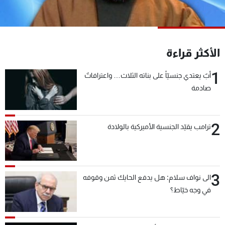
شاهد البرامج
الترددات
الأكثر قراءة
عن MTV
وظائف
الإنـتـاج
تواصل معنا
1
أبٌ يعتدي جنسيّاً على بناته الثلاث… واعترافاتٌ
لاعلاناتكم
شروط الإسـتخدام
صادمة
سياسة الخصوصية
2
ترامب يقيّد الجنسية الأميركية بالولادة
3
الى نواف سلام: هل يدفع الحايك ثمن وقوفه
في وجه خيّاط؟