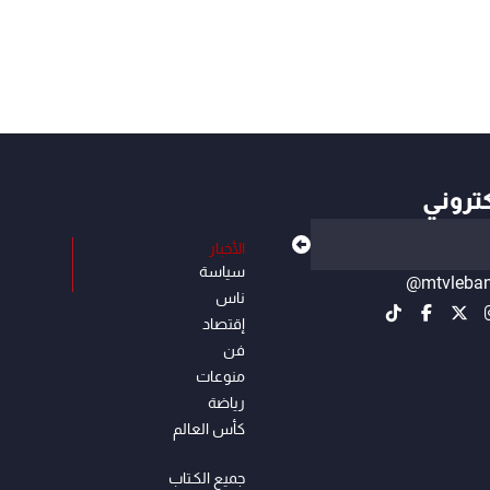
كتروني
الأخبار
سياسة
@mtvleba
ناس
إقتصاد
فن
منوعات
رياضة
كأس العالم
جميع الكـتاب