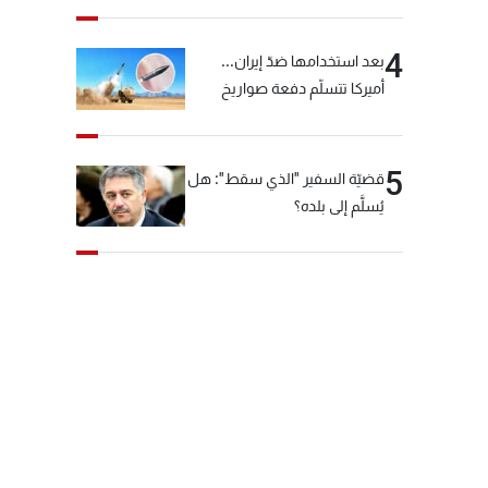
4
بعد استخدامها ضدّ إيران...
أميركا تتسلّم دفعة صواريخ
كبيرة!
5
قضيّة السفير "الذي سقط": هل
يُسلَّم إلى بلده؟