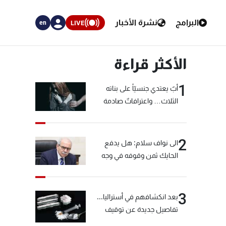
البرامج
نشرة الأخبار
LIVE
en
الأكثر قراءة
1
أبٌ يعتدي جنسيّاً على بناته
الثلاث… واعترافاتٌ صادمة
2
الى نواف سلام: هل يدفع
الحايك ثمن وقوفه في وجه
خيّاط؟
3
بعد انكشافهم في أستراليا...
تفاصيل جديدة عن توقيف
"شبكة الكوكايين"