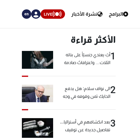
البرامج
نشرة الأخبار
LIVE
en
الأكثر قراءة
1
أبٌ يعتدي جنسيّاً على بناته
الثلاث… واعترافاتٌ صادمة
2
الى نواف سلام: هل يدفع
الحايك ثمن وقوفه في وجه
خيّاط؟
3
بعد انكشافهم في أستراليا...
تفاصيل جديدة عن توقيف
"شبكة الكوكايين"