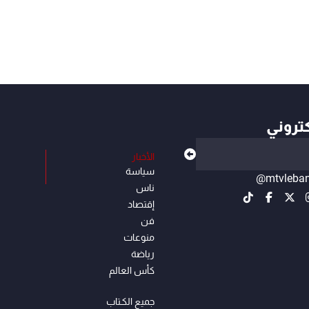
كتروني
الأخبار
سياسة
@mtvleba
ناس
إقتصاد
فن
منوعات
رياضة
كأس العالم
جميع الكـتاب