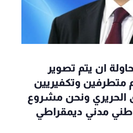
اولة ان يتم تصوير
م متطرفين وتكفيريين
ق الحريري ونحن مشروع
 وطني مدني ديمقراطي