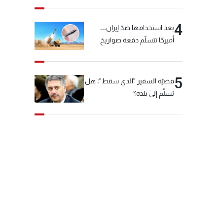
4
بعد استخدامها ضدّ إيران...
أميركا تتسلّم دفعة صواريخ
كبيرة!
5
قضيّة السفير "الذي سقط": هل
يُسلَّم إلى بلده؟