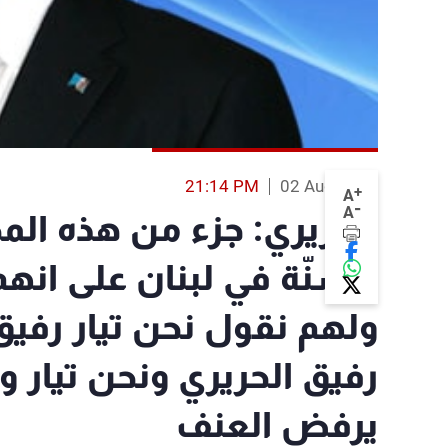
21:14 PM
02 Aug 2013
+
A
-
A
الحريري: جزء من هذه المح
السنّة في لبنان على انه
ولهم نقول نحن تيار رفي
رفيق الحريري ونحن تيار
يرفض العنف