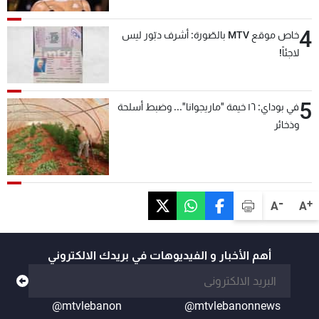
4
خاص موقع MTV بالصّورة: أشرف دبّور ليس
لاجئاً!
5
في بوداي: ١٦ خيمة "ماريجوانا"... وضبط أسلحة
وذخائر
-
+
A
A
أهم الأخبار و الفيديوهات في بريدك الالكتروني
@mtvlebanon
@mtvlebanonnews