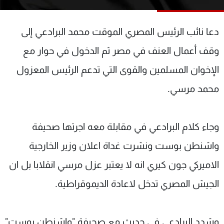
شاهد البرامج
الترددات
دعا نائب الرئيس المصري الموقت محمد البرادعي إلى
وقف أعمال العنف في مصر ثم الدخول في حوار مع
عن MTV
وظائف
الإنـتـاج
تواصل معنا
الإخوان المسلمين والقوى التي تدعم الرئيس المعزول
لاعلاناتكم
شروط الإسـتخدام
محمد مرسي.
سياسة الخصوصية
وجاء كلام البرادعي في مقابلة معه اجرتها صحيفة
واشنطن بوست ونشرت غداة اعلان وزير الخارجية
الاميركي جون كيري انه لا يعتبر عزل مرسي انقلابا بل ان
الجيش المصري تدخل لاعادة الديموقراطية.
وشدد البرادعي في حديث مع صحيفة "واشنطن بوست"