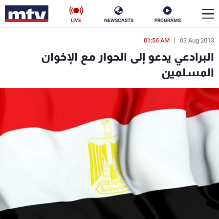
LIVE
NEWSCASTS
PROGRAMS
01:56 AM
03 Aug 2013
en
البرادعي يدعو إلى الحوار مع الإخوان
الأخبار
المسلمين
سياسة
ناس
إقتصاد
فن
منوعات
رياضة
كأس العالم
البرامج
جدول البرامج