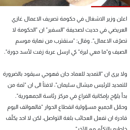
شاهد البرامج
الترددات
اعلن وزير الاشغال في حكومة تصريف الاعمال غازي
العريضي في حديث لصحيفة "السفير" ان "الحكومة لا
عن MTV
وظائف
الإنـتـاج
تواصل معنا
تصرّف الاعمال". وقال: "سنقترب من نهاية موسم
لاعلاناتكم
شروط الإسـتخدام
الصيف و"ما معي ليرة" كي ارسل عربة زفت لأسد جورة".
سياسة الخصوصية
ولا يرى ان "التمديد للعماد جان قهوجي سيقود بالضرورة
للتمديد للرئيس ميشال سليمان"، لافتاً الى ان "ثمة من
بدأ يلوّح بإمكانية الفراغ في مركز رئاسة الجمهورية".
وحمّل الجميع مسؤولية انقطاع الحوار "فالهواتف اليوم
قادرة ان تفعل العجائب بلغة التواصل، لكن لا احد يكلّف
خاطره بالتكلّم مع الآخر".