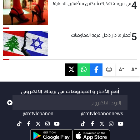
4
في بيروت: تفكيك شبكتين منظّمتين للدعارة!
5
أخطر ما دار داخل غرفة المفاوضات
-
+
A
A
أهم الأخبار و الفيديوهات في بريدك الالكتروني
@mtvlebanon
@mtvlebanonnews