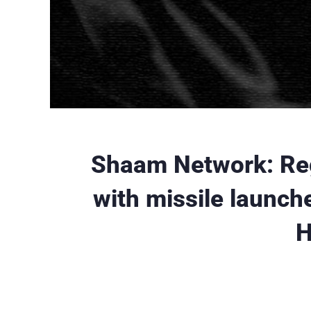
Shaam Network: Reg
with missile launch
H