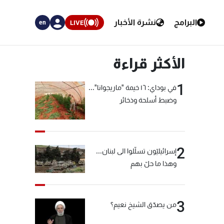
البرامج
نشرة الأخبار
LIVE
en
الأكثر قراءة
1
في بوداي: ١٦ خيمة "ماريجوانا"...
وضبط أسلحة وذخائر
2
إسرائيليّون تسلّلوا الى لبنان...
وهذا ما حلّ بهم
3
من يصدّق الشيخ نعيم؟