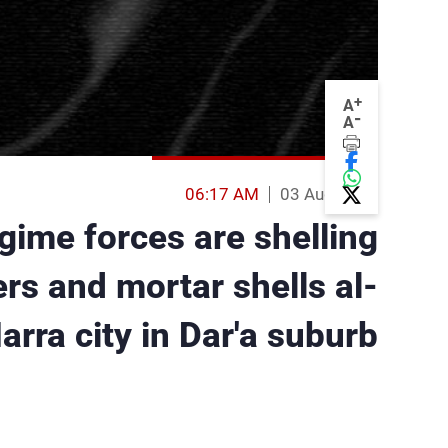
+
A
-
A
06:17 AM
03 Aug 2013
ime forces are shelling
ers and mortar shells al-
arra city in Dar'a suburb