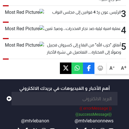
3
الرئيس عون ردّ 4 قوانين إلى مجلس النواب
4
عملية امنية ليلية ضد تجار المخدرات.. وصيدٌ ثمين
5
أنفاق "حزب الله" من البقاع إلى كسروان فجبيل
وصولاً إلى المختارة... التفاصيل في نشرة الأخبار
بعد قليل
-
+
A
A
أهم الأخبار و الفيديوهات في بريدك الالكتروني
{{ errorMessage }}
{{successMessage}}
@mtvlebanon
@mtvlebanonnews