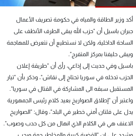
شاهد البرامج
الترددات
أكد وزير الطاقة والمياه في حكومة تصريف الأعمال
جبران باسيل أن "حزب الله يبقى الطرف الأنظف على
عن MTV
وظائف
الإنـتـاج
تواصل معنا
الساحة الداخلية، ولكن لا نستطيع أن نتعرض للمهاجمة
لاعلاناتكم
شروط الإسـتخدام
ويبقى حليفنا بمركز المتفرج".
سياسة الخصوصية
باسيل وفي حديث إلى إذاعي، رأى أن "طريقة إعلان
الحزب تدخله في سوريا تحتاج إلى نقاش"، وذكر بأن "تيار
المستقبل سبقه الى المشاركة في القتال في سوريا".
واعتبر أن "إطلاق الصواريخ بعيد كلام رئيس الجمهورية
يدل على فلتان أمني خطير في البلد"، وقال: "الصواريخ
الاعنف هي في الكلام الذي انهال من كل حدب وصوب".
وشدد على ان "القضية كبيرة والمخاطر جمة ويجب