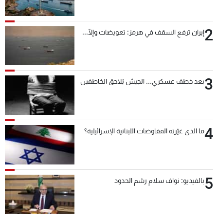
2
إيران ترفع السقف في هرمز: تعويضات وإلّا...
3
بعد خطف عسكري... الجيش يُلاحق الخاطفين
4
ما الذي غيّرته المفاوضات اللبنانية الإسرائيلية؟
5
بالفيديو: نواف سلام رسّم الحدود