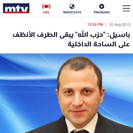
LIVE
NEWSCASTS
PROGRAMS
13:26 PM
03 Aug 2013
en
باسيل: "حزب الله" يبقى الطرف الأنظف
الأخبار
على الساحة الداخلية
سياسة
ناس
إقتصاد
فن
منوعات
رياضة
كأس العالم
البرامج
جدول البرامج