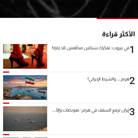
شاهد البرامج
الترددات
الأكثر قراءة
عن MTV
وظائف
الإنـتـاج
تواصل معنا
1
في بيروت: تفكيك شبكتين منظّمتين للدعارة!
لاعلاناتكم
شروط الإسـتخدام
سياسة الخصوصية
2
هرمز... والشرط الإيراني!
3
إيران ترفع السقف في هرمز: تعويضات وإلّا...