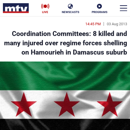
LIVE
NEWSCASTS
PROGRAMS
14:45 PM
03 Aug 2013
en
Coordination Committees: 8 killed and
الأخبار
many injured over regime forces shelling
on Hamourieh in Damascus suburb
سياسة
ناس
إقتصاد
فن
منوعات
رياضة
كأس العالم
البرامج
جدول البرامج