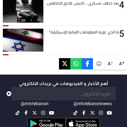
4
بعد خطف عسكري... الجيش يُلاحق الخاطفين
5
ما الذي غيّرته المفاوضات اللبنانية الإسرائيلية؟
-
+
A
A
أهم الأخبار و الفيديوهات في بريدك الالكتروني
@mtvlebanon
@mtvlebanonnews