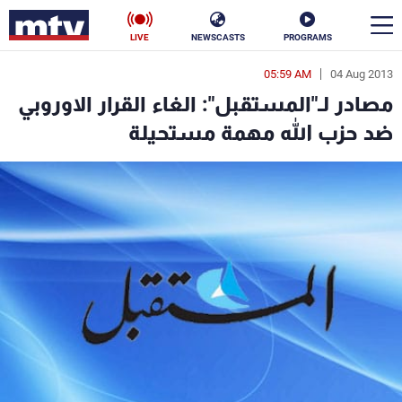
LIVE
NEWSCASTS
PROGRAMS
05:59 AM
04 Aug 2013
en
مصادر لـ"المستقبل": الغاء القرار الاوروبي
الأخبار
ضد حزب الله مهمة مستحيلة
سياسة
ناس
إقتصاد
فن
منوعات
رياضة
كأس العالم
البرامج
جدول البرامج