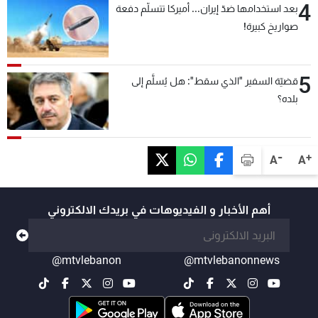
4
بعد استخدامها ضدّ إيران... أميركا تتسلّم دفعة
صواريخ كبيرة!
5
قضيّة السفير "الذي سقط": هل يُسلَّم إلى
بلده؟
-
+
A
A
أهم الأخبار و الفيديوهات في بريدك الالكتروني
@mtvlebanon
@mtvlebanonnews