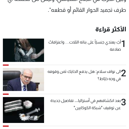
طرف تجميد الحوار القائم أو قطعه".
الأكثر قراءة
1
أبٌ يعتدي جنسيّاً على بناته الثلاث… واعترافاتٌ
صادمة
2
الى نواف سلام: هل يدفع الحايك ثمن وقوفه
في وجه خيّاط؟
3
بعد انكشافهم في أستراليا... تفاصيل جديدة
عن توقيف "شبكة الكوكايين"