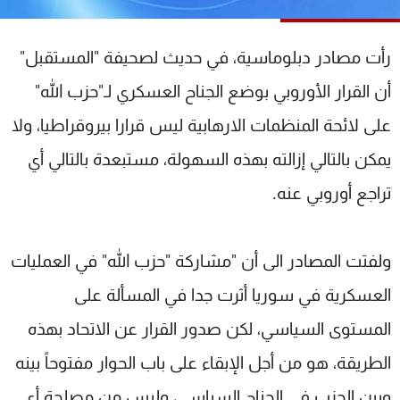
شاهد البرامج
الترددات
رأت مصادر دبلوماسية، في حديث لصحيفة "المستقبل"
أن القرار الأوروبي بوضع الجناح العسكري لـ"حزب الله"
عن MTV
وظائف
الإنـتـاج
تواصل معنا
على لائحة المنظمات الارهابية ليس قرارا بيروقراطيا، ولا
لاعلاناتكم
شروط الإسـتخدام
يمكن بالتالي إزالته بهذه السهولة، مستبعدة بالتالي أي
سياسة الخصوصية
تراجع أوروبي عنه.
ولفتت المصادر الى أن "مشاركة "حزب الله" في العمليات
العسكرية في سوريا أثرت جدا في المسألة على
المستوى السياسي، لكن صدور القرار عن الاتحاد بهذه
الطريقة، هو من أجل الإبقاء على باب الحوار مفتوحاً بينه
وبين الحزب في الجناح السياسي، وليس من مصلحة أي