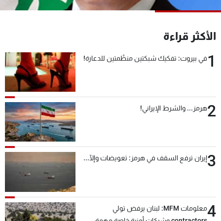
شاهد البرامج
الترددات
الأكثر قراءة
1
عن MTV
وظائف
في بيروت: تفكيك شبكتين منظّمتين للدعارة!
الإنـتـاج
تواصل معنا
لاعلاناتكم
شروط الإسـتخدام
سياسة الخصوصية
2
هرمز... والشرط الإيراني!
3
إيران ترفع السقف في هرمز: تعويضات وإلّا...
4
معلومات MFM: لبنان يرفض تولي
contractors وشركات أمنية خاصة مهمة