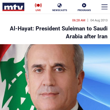
LIVE
NEWSCASTS
PROGRAMS
06:28 AM
04 Aug 2013
en
Al-Hayat: President Suleiman to Saudi
الأخبار
Arabia after Iran
سياسة
ناس
إقتصاد
فن
منوعات
رياضة
كأس العالم
البرامج
جدول البرامج