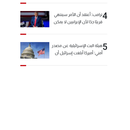
4
ترامب: أعتقد أن الأمر سينتهي
قريبًا جدًا لأن الإيرانيين لا يمكن
أن يستمروا على هذا الحال
5
هيئة البث الإسرائيلية عن مصدر
أمني: أميركا أبلغت إسرائيل أن
"حزب الله" لم يخرق وقف إطلاق
النار أمس في مجدل زون
وطلبت منها عدم التصعيد
خشية أن يؤثر ذلك على
مفاوضات روما