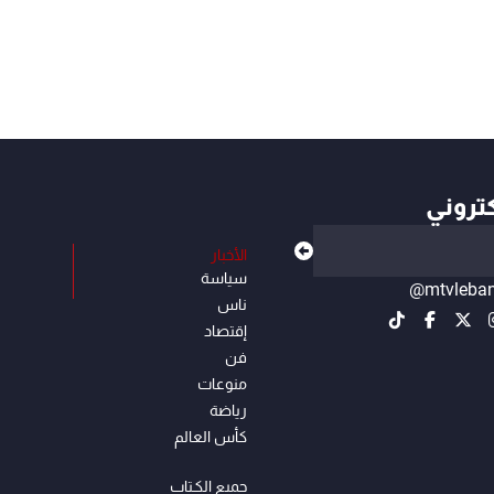
كتروني
الأخبار
سياسة
@mtvleba
ناس
إقتصاد
فن
منوعات
رياضة
كأس العالم
جميع الكـتاب