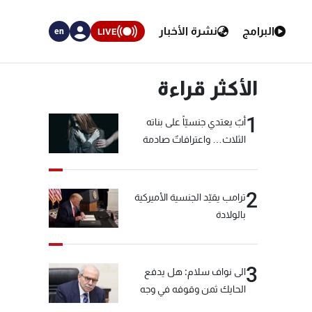
البرامج
نشرة الأخبار
LIVE
en
الأكثر قراءة
1
أبٌ يعتدي جنسيّاً على بناته
الثلاث… واعترافاتٌ صادمة
2
ترامب يقيّد الجنسية الأميركية
بالولادة
3
الى نواف سلام: هل يدفع
الحايك ثمن وقوفه في وجه
خيّاط؟