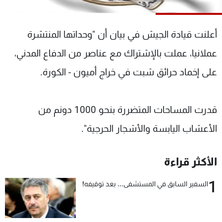
شاهد البرامج
الترددات
أعلنت قيادة الجيش في بيان أن "وحداتها المنتشرة
عملانيا، عملت بالإشتراك مع عناصر من الدفاع المدني،
عن MTV
وظائف
الإنـتـاج
تواصل معنا
على إخماد حرائق شبت في خراج أميون - الكورة.
لاعلاناتكم
شروط الإسـتخدام
سياسة الخصوصية
قدرت المساحات المتضررة بنحو 1000 دونم من
الأعشاب اليابسة والأشجار الحرجية".
الأكثر قراءة
1
السفير السابق في المستشفى... بعد توقيفه!