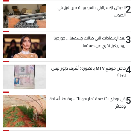
2
الجيش الإسرائيلي بالفيديو: تدمير نفق في
الجنوب
3
بعد الإنتقادات التي طالت جسمها... جورجينا
رودريغيز تخرج عن صمتها
4
خاص موقع MTV بالصّورة: أشرف دبّور ليس
لاجئاً!
5
في بوداي: ١٦ خيمة "ماريجوانا"... وضبط أسلحة
وذخائر