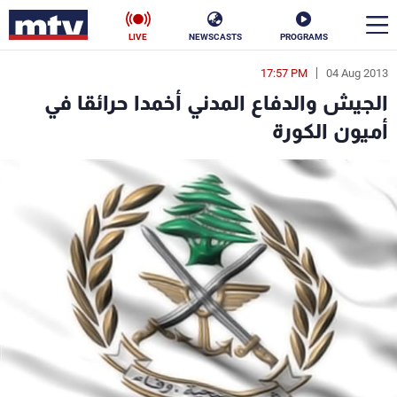
LIVE
NEWSCASTS
PROGRAMS
17:57 PM
04 Aug 2013
en
الجيش والدفاع المدني أخمدا حرائقا في
الأخبار
أميون الكورة
سياسة
ناس
إقتصاد
فن
منوعات
رياضة
كأس العالم
البرامج
جدول البرامج