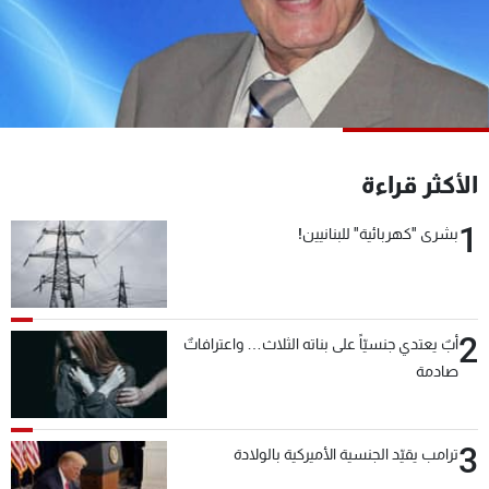
شاهد البرامج
الترددات
عن MTV
وظائف
الإنـتـاج
تواصل معنا
لاعلاناتكم
شروط الإسـتخدام
الأكثر قراءة
سياسة الخصوصية
1
بشرى "كهربائية" للبنانيين!
2
أبٌ يعتدي جنسيّاً على بناته الثلاث… واعترافاتٌ
صادمة
3
ترامب يقيّد الجنسية الأميركية بالولادة