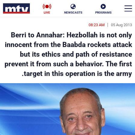
LIVE
NEWSCASTS
PROGRAMS
08:23 AM
05 Aug 2013
en
Berri to Annahar: Hezbollah is not only
الأخبار
innocent from the Baabda rockets attack
but its ethics and path of resistance
سياسة
ناس
prevent it from such a behavior. The first
إقتصاد
فن
target in this operation is the army.
منوعات
رياضة
كأس العالم
البرامج
جدول البرامج