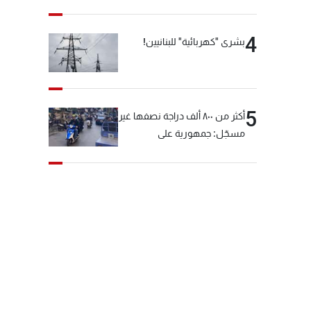
4
بشرى "كهربائية" للبنانيين!
5
أكثر من ٨٠٠ ألف دراجة نصفها غير
مسجّل: جمهورية على
"دولابَين"!