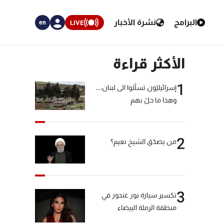
البرامج
نشرة الأخبار
LIVE
en
الأكثر قراءة
1
إسرائيليّون تسلّلوا الى لبنان...
وهذا ما حلّ بهم
2
من يصدّق الشيخ نعيم؟
3
تكسير سيارة نور غندور في
منطقة الرملة البيضاء