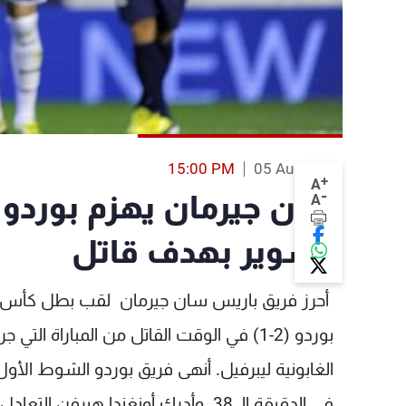
15:00 PM
05 Aug 2013
+
A
-
سان جيرمان يهزم بورد
A
السوير بهدف قاتل
أحرز فريق باريس سان جيرمان لقب بطل كأس الس
بوردو (2-1) في الوقت القاتل من المباراة ا
الغابونية ليبرفيل. أنهى فريق بوردو الشوط ا