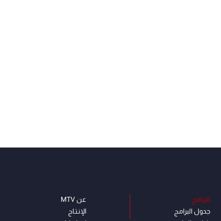
البرامج
عن MTV
جدول البرامج
الإنـتـاج