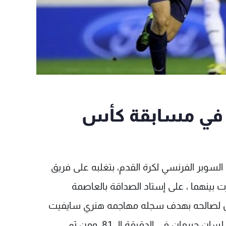
و في مسابقة كأس
وبر الفرنسي لكرة القدم، بتغلبه على فريق
لتي جرت بينهما ، على إستاد الصداقة بالعاصمة
لأول لصالحه بهدف سجله مهاجمه هنري سايفيت
في الدقيقة الـ 38. وأدرك أونغندا هيرفن التعادل لسان جيرمان في الدقيقة الـ 81، ومن ثم