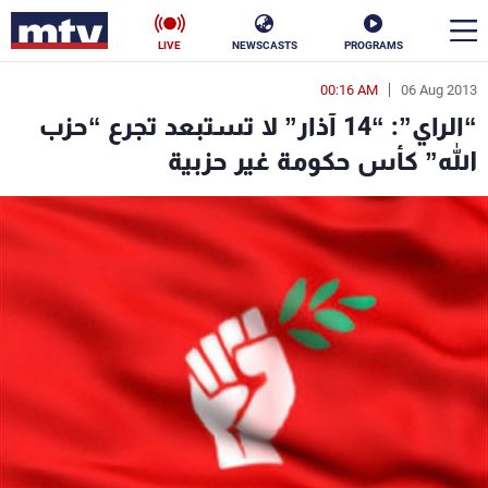
LIVE
NEWSCASTS
PROGRAMS
00:16 AM
06 Aug 2013
en
“الراي”: “14 آذار” لا تستبعد تجرع “حزب
الأخبار
الله” كأس حكومة غير حزبية
سياسة
ناس
إقتصاد
فن
منوعات
رياضة
كأس العالم
البرامج
جدول البرامج