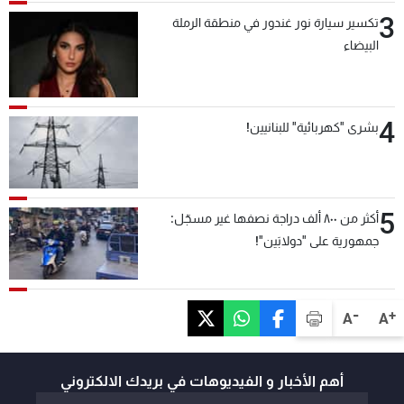
3
تكسير سيارة نور غندور في منطقة الرملة
البيضاء
4
بشرى "كهربائية" للبنانيين!
5
أكثر من ٨٠٠ ألف دراجة نصفها غير مسجّل:
جمهورية على "دولابَين"!
-
+
A
A
أهم الأخبار و الفيديوهات في بريدك الالكتروني