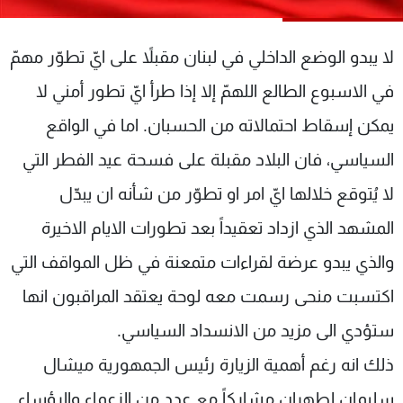
شاهد البرامج
الترددات
لا يبدو الوضع الداخلي في لبنان مقبلاً على ايّ تطوّر مهمّ
في الاسبوع الطالع اللهمّ إلا إذا طرأ ايّ تطور أمني لا
عن MTV
وظائف
الإنـتـاج
تواصل معنا
يمكن إسقاط احتمالاته من الحسبان. اما في الواقع
لاعلاناتكم
شروط الإسـتخدام
السياسي، فان البلاد مقبلة على فسحة عيد الفطر التي
سياسة الخصوصية
لا يُتوقع خلالها ايّ امر او تطوّر من شأنه ان يبدّل
المشهد الذي ازداد تعقيداً بعد تطورات الايام الاخيرة
والذي يبدو عرضة لقراءات متمعنة في ظل المواقف التي
اكتسبت منحى رسمت معه لوحة يعتقد المراقبون انها
ستؤدي الى مزيد من الانسداد السياسي.
ذلك انه رغم أهمية الزيارة رئيس الجمهورية ميشال
سليمان لطهران مشارِكاً مع عدد من الزعماء والرؤساء