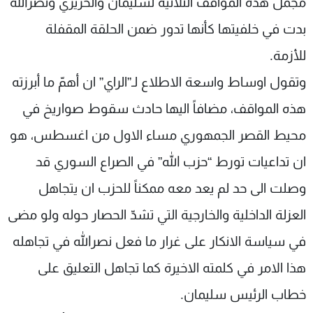
مجمل هذه المواقف الثلاثية لسليمان والحريري ونصرالله
بدت في خلفيتها كأنها تدور ضمن الحلقة المقفلة
للأزمة.
وتقول اوساط واسعة الاطلاع لـ”الراي” ان أهمّ ما أبرزته
هذه المواقف، مضافاً اليها حادث سقوط صواريخ في
محيط القصر الجمهوري مساء الاول من اغسطس، هو
ان تداعيات تورط “حزب الله” في الصراع السوري قد
وصلت الى حد لم يعد معه ممكناً للحزب ان يتجاهل
العزلة الداخلية والخارجية التي تشدّ الحصار حوله ولو مضى
في سياسة الانكار على غرار ما فعل نصرالله في تجاهله
هذا الامر في كلمته الاخيرة كما تجاهل التعليق على
خطاب الرئيس سليمان.