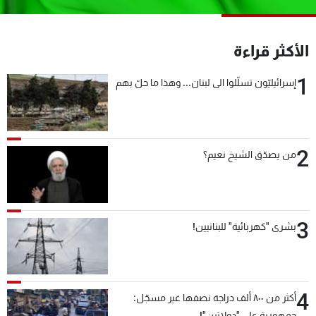
شاهد البرامج
الترددات
الأكثر قراءة
1
عن MTV
وظائف
إسرائيليّون تسلّلوا الى لبنان... وهذا ما حلّ بهم
الإنـتـاج
تواصل معنا
لاعلاناتكم
شروط الإسـتخدام
سياسة الخصوصية
2
من يصدّق الشيخ نعيم؟
3
بشرى "كهربائية" للبنانيين!
4
أكثر من ٨٠٠ ألف دراجة نصفها غير مسجّل:
جمهورية على "دولابَين"!