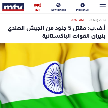
LIVE
NEWSCASTS
PROGRAMS
08:58 AM
06 Aug 2013
en
أ.ف.ب: مقتل 5 جنود من الجيش الهندي
الأخبار
بنيران القوات الباكستانية
سياسة
ناس
إقتصاد
فن
منوعات
رياضة
كأس العالم
البرامج
جدول البرامج