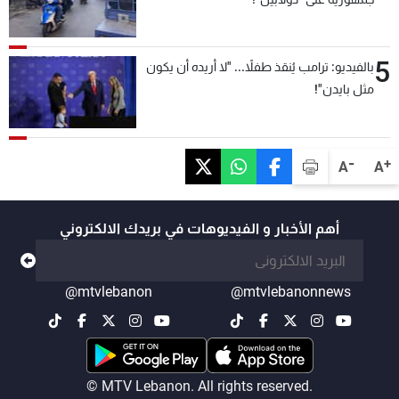
5
بالفيديو: ترامب يُنقذ طفلاً... "لا أريده أن يكون
مثل بايدن"!
-
+
A
A
أهم الأخبار و الفيديوهات في بريدك الالكتروني
@mtvlebanon
@mtvlebanonnews
© MTV Lebanon. All rights reserved.