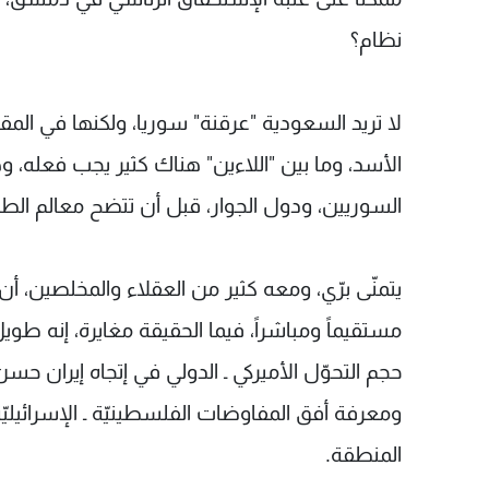
نظام؟
لا تريد السعودية "عرقنة" سوريا، ولكنها في المقا
الأسد، وما بين "اللاءين" هناك كثير يجب فعل
السوريين، ودول الجوار، قبل أن تتضح معالم الطري
يتمنّى برّي، ومعه كثير من العقلاء والمخلصين، 
مستقيماً ومباشراً، فيما الحقيقة مغايرة، إنه طو
حجم التحوّل الأميركي ـ الدولي في إتجاه إيران حس
ومعرفة أفق المفاوضات الفلسطينيّة ـ الإسرائيلي
المنطقة.