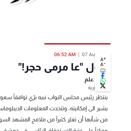
06:52 AM
07 Aug 2013
+
A
-
أيلول "عا مرمى حجر!"
A
جورج علم
الجمهورية
ينتظر رئيس مجلس النواب نبيه برّي توافقاً سعوديّاً
يشير الى إمكانيته. وتتحدث المعلومات الديبلوم
ممكناً على عتبة الإستحقاق الرئاسي في دمشق