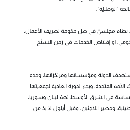
حه "الوطنيّة".
ى نظام مجلسيّ في ظل حكومة تصريف الأعمال،
ومي، او إقتناص الخدمات في زمن التشنّج
تهدف الدولة ومؤسساتها ومرتكزاتها. وحده
 الأمم المتحدة، وبدء الدورة العادية لجمعيتها
حساسة في الشرق الأوسط تهمّ لبنان وسوريا،
ف - 2، والقضية الفلسطينية، ومصير اللاجئين. وقبل أيلول لا بدّ من