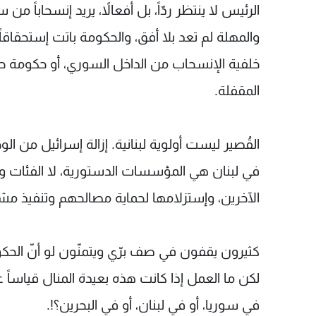
الرئيس لا ينتظر ردّاً، بل أفعالاً، يريد إنسحاباً من 
والمهلة لم تعد بلا أفق، والحكومة باتت إستحقاقاً
خلفية الإنسحاب من الداخل السوري، أو حكومة ح
المقفلة.
القُصير ليست أولوية لبنانية. إزالة إسرائيل من ال
في لبنان هي المؤسسات الدستورية، لا الفئات ول
الآخرين، وإستزلامها لحماية مصالحهم وتنفيذ م
كثيرون يقفون في صف برّي ويتمنّون لو أنّ الحكوم
لكن ما العمل إذا كانت هذه بعيدة المنال قياساً 
في سوريا، أو في لبنان، أو في البحرين؟!.