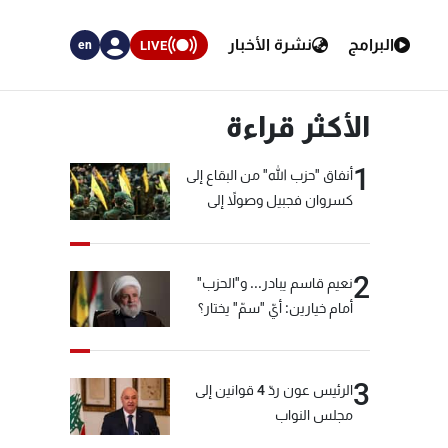
البرامج
نشرة الأخبار
LIVE
en
الأكثر قراءة
1
أنفاق "حزب الله" من البقاع إلى
كسروان فجبيل وصولاً إلى
المختارة... التفاصيل في نشرة
الأخبار بعد قليل
2
نعيم قاسم يبادر... و"الحزب"
أمام خيارين: أيّ "سمّ" يختار؟
3
الرئيس عون ردّ 4 قوانين إلى
مجلس النواب