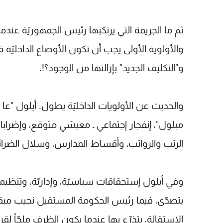
ثم ما الجريمة التي يرتكبها رئيس الجمهوريّة عندما 
والأولوية الأولى يجب أن تكون الأوضاع الداخليّة ق
و"التكليف الجديد" بإزالتها من الوجود؟!.
والحديث عن الأولويات الداخليّة يطول. أيلول "عا 
مبلول"، إنفجار إجتماعي ـ معيشي متوقع، وإضرابا
الرتب والرواتب، وأقساط المدارس، وسلال الضرائ
وفي أيلول إستحقاقات سياسيّة، وإداريّة، وتنظيميّ
يتصدّى، فيما رئيس الحكومة المستقيل نجيب مبقا
الإستقالة، يتذرّع بها عندما يكون الظرف ملحّاً لق