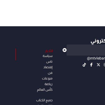
كتروني
الأخبار
سياسة
@mtvleba
ناس
إقتصاد
فن
منوعات
رياضة
كأس العالم
جميع الكـتاب