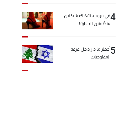
4
في بيروت: تفكيك شبكتين
منظّمتين للدعارة!
5
أخطر ما دار داخل غرفة
المفاوضات