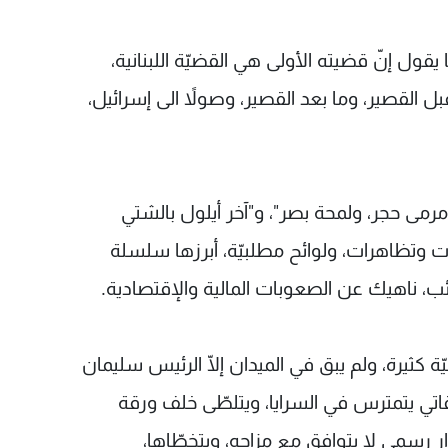
يقول إنّ قضيته الأولى هي القضيّة اللبنانية،
بل القصير، وما بعد القصير، وصولاً الى إسرائيل،
مرمى حجر، ولمحة بصر"، و"آخر أيلول بالشتي
ت وتظاهرات، ولوائح مطلبيّة، أبرزها سلسلة
ب، ناهيك عن الصعوبات المالية والإقتصادية.
ة كثيرة، ولم يبق في الميدان إلّا الرئيس سليمان
تي يتمترس في السرايا، ويتلطّى خلف ورقة
رار رسمي لا يتوافق مع مزاجه، ويتخطّاها،