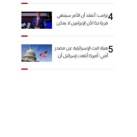
4
ترامب: أعتقد أن الأمر سينتهي
قريبًا جدًا لأن الإيرانيين لا يمكن
أن يستمروا على هذا الحال
5
هيئة البث الإسرائيلية عن مصدر
أمني: أميركا أبلغت إسرائيل أن
"حزب الله" لم يخرق وقف إطلاق
النار أمس في مجدل زون
وطلبت منها عدم التصعيد
خشية أن يؤثر ذلك على
مفاوضات روما