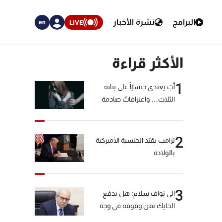
البرامج
نشرة الأخبار
LIVE
en
الأكثر قراءة
1
أبٌ يعتدي جنسيّاً على بناته
الثلاث… واعترافاتٌ صادمة
2
ترامب يقيّد الجنسية الأميركية
بالولادة
3
الى نواف سلام: هل يدفع
الحايك ثمن وقوفه في وجه
خيّاط؟