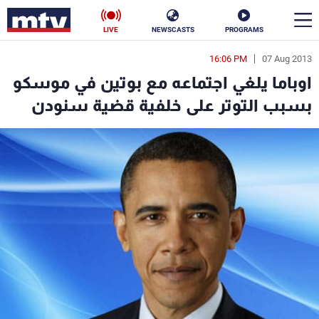
LIVE
NEWSCASTS
PROGRAMS
16:06 PM
07 Aug 2013
en
اوباما يلغي اجتماعه مع بوتين في موسكو
الأخبار
بسبب التوتر على خلفية قضية سنودن
سياسة
ناس
إقتصاد
فن
منوعات
رياضة
كأس العالم
البرامج
جدول البرامج