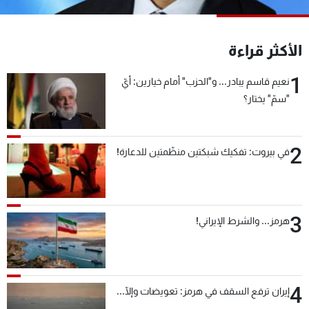
شاهد البرامج
الترددات
الأكثر قراءة
1
عن MTV
وظائف
نعيم قاسم يبادر... و"الحزب" أمام خيارين: أيّ
الإنـتـاج
تواصل معنا
"سمّ" يختار؟
لاعلاناتكم
شروط الإسـتخدام
سياسة الخصوصية
2
في بيروت: تفكيك شبكتين منظّمتين للدعارة!
3
هرمز... والشرط الإيراني!
4
إيران ترفع السقف في هرمز: تعويضات وإلّا...