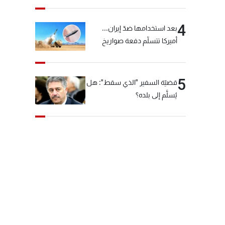
4
بعد استخدامها ضدّ إيران...
أميركا تتسلّم دفعة صواريخ
كبيرة!
5
قضيّة السفير "الذي سقط": هل
يُسلَّم إلى بلده؟