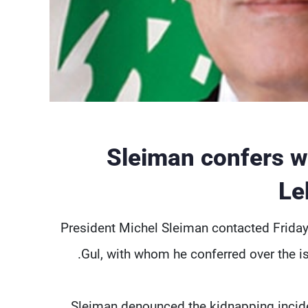
Sleiman confers w
Le
President Michel Sleiman contacted Friday 
Gul, with whom he conferred over the i
Sleiman denounced the kidnapping inciden