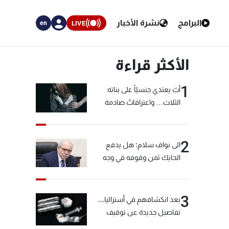
البرامج
نشرة الأخبار
LIVE
en
الأكثر قراءة
1
أبٌ يعتدي جنسيّاً على بناته
الثلاث… واعترافاتٌ صادمة
2
الى نواف سلام: هل يدفع
الحايك ثمن وقوفه في وجه
خيّاط؟
3
بعد انكشافهم في أستراليا...
تفاصيل جديدة عن توقيف
"شبكة الكوكايين"