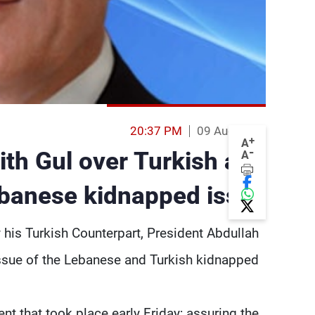
20:37 PM
09 Aug 2013
+
A
-
ith Gul over Turkish and
A
banese kidnapped issue
his Turkish Counterpart, President Abdullah
ssue of the Lebanese and Turkish kidnapped.
t that took place early Friday; assuring the