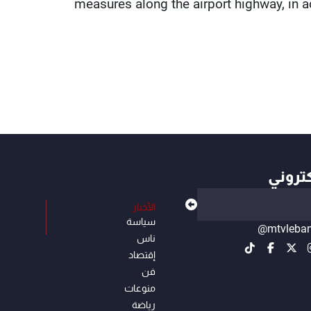
measures along the airport highway, in a
كتروني
الأخبار
سياسة
@mtvleba
ناس
إقتصاد
فن
منوعات
رياضة