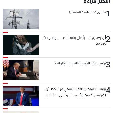
الأكثر قراءة
شاهد البرامج
1
الترددات
بشرى "كهربائية" للبنانيين!
عن MTV
وظائف
الإنـتـاج
تواصل معنا
2
أبٌ يعتدي جنسيّاً على بناته الثلاث… واعترافاتٌ
لاعلاناتكم
شروط الإسـتخدام
صادمة
سياسة الخصوصية
3
ترامب يقيّد الجنسية الأميركية بالولادة
4
ترامب: أعتقد أن الأمر سينتهي قريبًا جدًا لأن
الإيرانيين لا يمكن أن يستمروا على هذا الحال