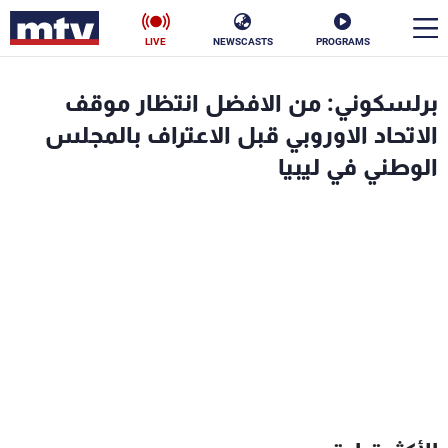
LIVE
NEWSCASTS
PROGRAMS
en
برلسكوني: من الافضل انتظار موقف
الأخبار
الاتحاد الاوروبي قبل الاعتراف بالمجلس
الوطني في ليبيا
سياسة
ناس
إقتصاد
فن
منوعات
رياضة
كأس العالم
البرامج
جدول البرامج