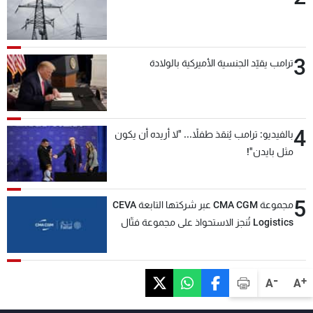
3
ترامب يقيّد الجنسية الأميركية بالولادة
4
بالفيديو: ترامب يُنقذ طفلاً... "لا أريده أن يكون
مثل بايدن"!
5
مجموعة CMA CGM عبر شركتها التابعة CEVA
Logistics تُنجز الاستحواذ على مجموعة فتّال
-
+
A
A