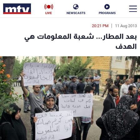
LIVE
NEWSCASTS
PROGRAMS
20:21 PM
11 Aug 2013
en
بعد المطار... شعبة المعلومات هي
الأخبار
الهدف
سياسة
ناس
إقتصاد
فن
منوعات
رياضة
كأس العالم
البرامج
جدول البرامج