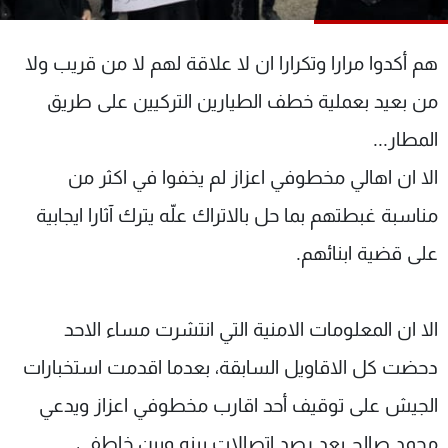
شاهد البرامج
الترددات
هم أكدوا مرارا وتكرارا ان لا علاقة لهم لا من قريب ولا
من بعيد بعملية خطف الطيارين التركيين على طريق
عن MTV
وظائف
الإنـتـاج
تواصل معنا
المطار...
لاعلاناتكم
شروط الإسـتخدام
الا ان اهالي مخطوفي اعزاز لم يخفوا في اكثر من
سياسة الخصوصية
مناسبة غبطتهم بما حل بالاتراك علّه يترك آثارا ايجابية
على قضية ابنائهم.
الا ان المعلومات الامنية التي انتشرت مساء الاحد
دحضت كل الاقاويل السابقة، بعدما اقدمت استخبارات
الجيش على توقيف أحد اقارب مخطوفي اعزاز ويدعي
محمد صالح بعد رصد اتصالات بينه وبين خاطفي