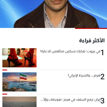
شاهد البرامج
الترددات
عن MTV
وظائف
الإنـتـاج
تواصل معنا
لاعلاناتكم
شروط الإسـتخدام
الأكثر قراءة
سياسة الخصوصية
1
في بيروت: تفكيك شبكتين منظّمتين للدعارة!
2
هرمز... والشرط الإيراني!
3
إيران ترفع السقف في هرمز: تعويضات وإلّا...