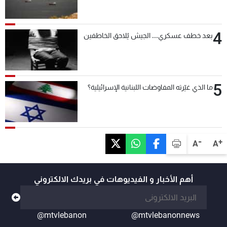
4
بعد خطف عسكري... الجيش يُلاحق الخاطفين
5
ما الذي غيّرته المفاوضات اللبنانية الإسرائيلية؟
-
+
A
A
أهم الأخبار و الفيديوهات في بريدك الالكتروني
@mtvlebanon
@mtvlebanonnews