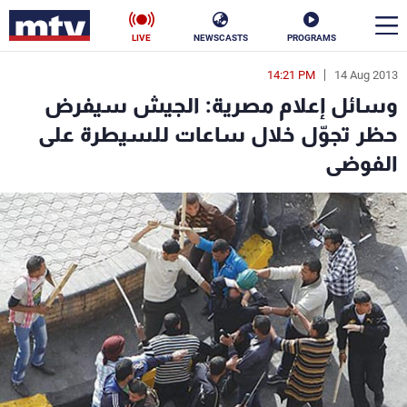
LIVE
NEWSCASTS
PROGRAMS
14:21 PM
14 Aug 2013
en
وسائل إعلام مصرية: الجيش سيفرض
الأخبار
حظر تجوّل خلال ساعات للسيطرة على
الفوضى
سياسة
ناس
إقتصاد
فن
منوعات
رياضة
كأس العالم
البرامج
جدول البرامج