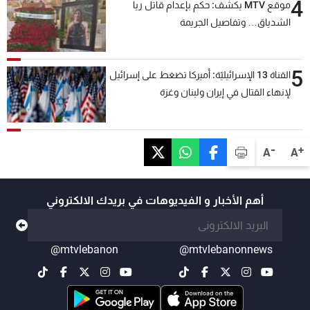
4
موقع MTV يكشف: حكم بإعدام قاتل ريا
الشدياق… وتفاصيل الجريمة
5
القناة 13 الإسرائيليّة: أميركا تضغط على إسرائيل
لإنهاء القتال في إيران ولبنان وغزة
-
+
A
A
أهم الأخبار و الفيديوهات في بريدك الالكتروني
@mtvlebanon
@mtvlebanonnews