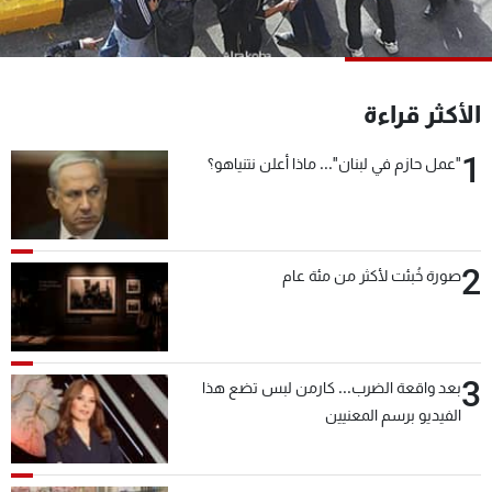
شاهد البرامج
الترددات
الأكثر قراءة
عن MTV
وظائف
الإنـتـاج
تواصل معنا
1
"عمل حازم في لبنان"... ماذا أعلن نتنياهو؟
لاعلاناتكم
شروط الإسـتخدام
سياسة الخصوصية
2
صورة خُبئت لأكثر من مئة عام
3
بعد واقعة الضرب... كارمن لبس تضع هذا
الفيديو برسم المعنيين