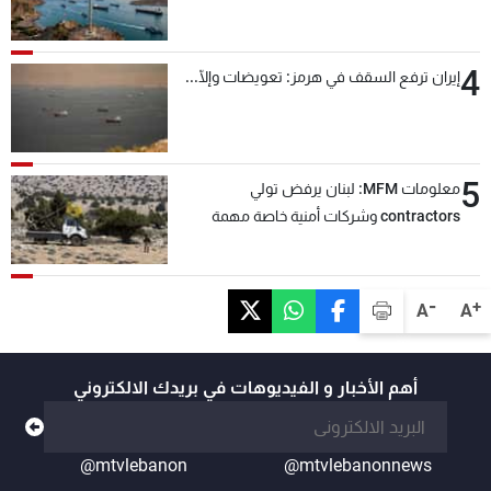
4
إيران ترفع السقف في هرمز: تعويضات وإلّا...
5
معلومات MFM: لبنان يرفض تولي
contractors وشركات أمنية خاصة مهمة
التحقق من نزع سلاح "حزب الله"
-
+
A
A
أهم الأخبار و الفيديوهات في بريدك الالكتروني
@mtvlebanon
@mtvlebanonnews