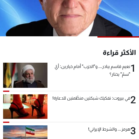
شاهد البرامج
الترددات
عن MTV
وظائف
الإنـتـاج
تواصل معنا
لاعلاناتكم
شروط الإسـتخدام
الأكثر قراءة
سياسة الخصوصية
1
نعيم قاسم يبادر... و"الحزب" أمام خيارين: أيّ
"سمّ" يختار؟
2
في بيروت: تفكيك شبكتين منظّمتين للدعارة!
3
هرمز... والشرط الإيراني!