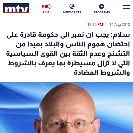
LIVE
NEWSCASTS
PROGRAMS
17:20 PM
14 Aug 2013
en
سلام: يجب ان نعبر الى حكومة قادرة على
الأخبار
احتضان هموم الناس والبلاد بعيدا من
التشنج وعدم الثقة بين القوى السياسية
سياسة
ناس
التي لا تزال مسيطرة بما يعرف بالشروط
إقتصاد
فن
والشروط المضادة
منوعات
رياضة
كأس العالم
البرامج
جدول البرامج