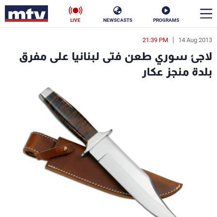
LIVE
NEWSCASTS
PROGRAMS
21:39 PM
14 Aug 2013
en
لاجئ سوري طعن فتى لبنانيا على مفرق
الأخبار
بلدة منجز عكار
سياسة
ناس
إقتصاد
فن
منوعات
رياضة
كأس العالم
البرامج
جدول البرامج