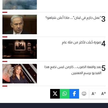
3
"عمل حازم في لبنان"... ماذا أعلن نتنياهو؟
4
صورة خُبئت لأكثر من مئة عام
5
بعد واقعة الضرب... كارمن لبس تضع هذا
الفيديو برسم المعنيين
-
+
A
A