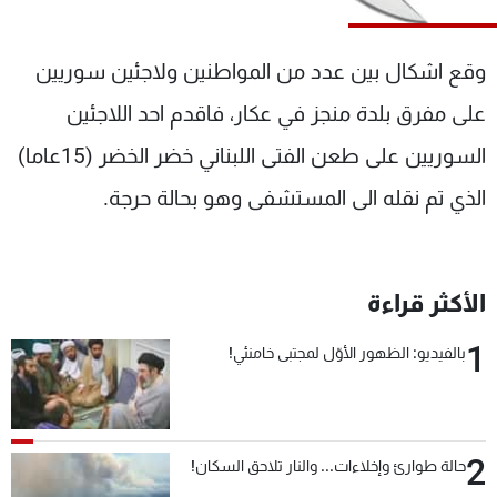
شاهد البرامج
الترددات
وقع اشكال بين عدد من المواطنين ولاجئين سوريين
على مفرق بلدة منجز في عكار، فاقدم احد اللاجئين
عن MTV
وظائف
الإنـتـاج
تواصل معنا
السوريين على طعن الفتى اللبناني خضر الخضر (15عاما)
لاعلاناتكم
شروط الإسـتخدام
الذي تم نقله الى المستشفى وهو بحالة حرجة.
سياسة الخصوصية
الأكثر قراءة
1
بالفيديو: الظهور الأوّل لمجتبى خامنئي!
2
حالة طوارئ وإخلاءات... والنار تلاحق السكان!