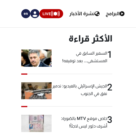
البرامج
نشرة الأخبار
LIVE
en
الأكثر قراءة
1
السفير السابق في
المستشفى... بعد توقيفه!
2
الجيش الإسرائيلي بالفيديو: تدمير
نفق في الجنوب
3
خاص موقع MTV بالصّورة:
أشرف دبّور ليس لاجئاً!