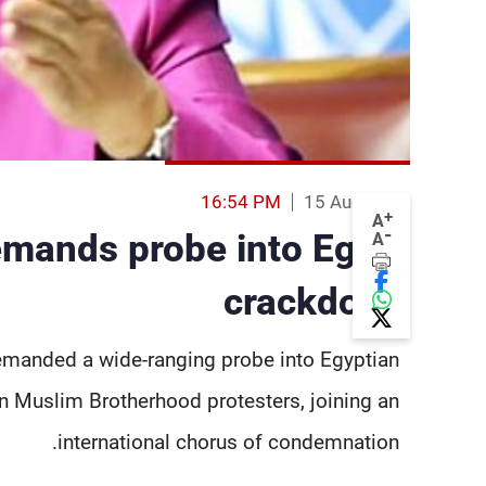
16:54 PM
15 Aug 2013
+
A
-
emands probe into Egypt
A
crackdown
demanded a wide-ranging probe into Egyptian
n Muslim Brotherhood protesters, joining an
international chorus of condemnation.