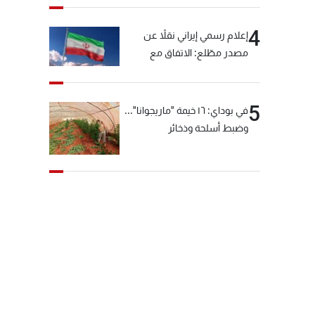
4
إعلام رسمي إيراني نقلاً عن
مصدر مطّلع: الاتفاق مع
سلطنة عمان بشأن مضيق
هرمز سيتأجل ما دامت أميركا
تهدد إيران
5
في بوداي: ١٦ خيمة "ماريجوانا"...
وضبط أسلحة وذخائر