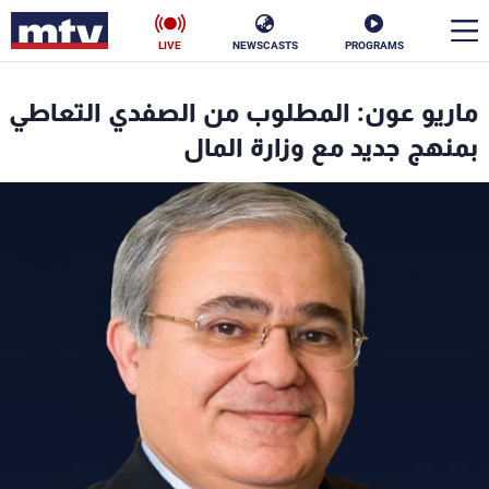
LIVE
NEWSCASTS
PROGRAMS
en
ماريو عون: المطلوب من الصفدي التعاطي
الأخبار
بمنهج جديد مع وزارة المال
سياسة
ناس
إقتصاد
فن
منوعات
رياضة
كأس العالم
البرامج
جدول البرامج