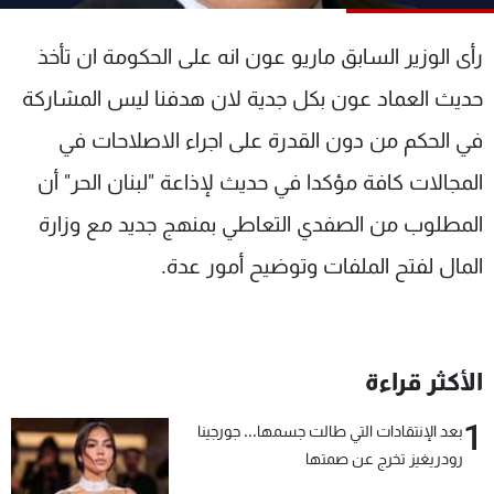
شاهد البرامج
الترددات
رأى الوزير السابق ماريو عون انه على الحكومة ان تأخذ
حديث العماد عون بكل جدية لان هدفنا ليس المشاركة
عن MTV
وظائف
في الحكم من دون القدرة على اجراء الاصلاحات في
الإنـتـاج
تواصل معنا
لاعلاناتكم
شروط الإسـتخدام
المجالات كافة مؤكدا في حديث لإذاعة "لبنان الحر" أن
سياسة الخصوصية
المطلوب من الصفدي التعاطي بمنهج جديد مع وزارة
المال لفتح الملفات وتوضيح أمور عدة.
الأكثر قراءة
1
بعد الإنتقادات التي طالت جسمها... جورجينا
رودريغيز تخرج عن صمتها