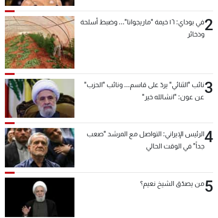
2
في بوداي: ١٦ خيمة "ماريجوانا"... وضبط أسلحة
وذخائر
3
نائب "الثنائي" يردّ على قاسم... ونائب "الحزب"
عن عون: "انشالله خير"
4
الرئيس الإيراني: التواصل مع المرشد "صعب
جداً" في الوقت الحالي
5
من يصدّق الشيخ نعيم؟