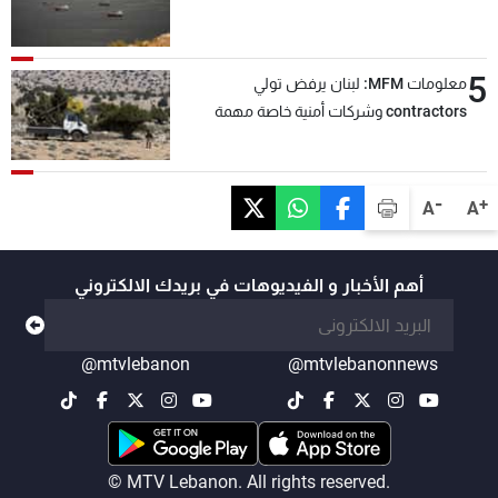
5
معلومات MFM: لبنان يرفض تولي
contractors وشركات أمنية خاصة مهمة
التحقق من نزع سلاح "حزب الله"
-
+
A
A
أهم الأخبار و الفيديوهات في بريدك الالكتروني
@mtvlebanon
@mtvlebanonnews
© MTV Lebanon. All rights reserved.