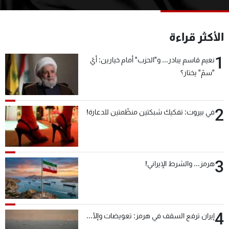
شاهد البرامج
الترددات
الأكثر قراءة
1
عن MTV
وظائف
نعيم قاسم يبادر... و"الحزب" أمام خيارين: أيّ
الإنـتـاج
تواصل معنا
"سمّ" يختار؟
لاعلاناتكم
شروط الإسـتخدام
سياسة الخصوصية
2
في بيروت: تفكيك شبكتين منظّمتين للدعارة!
3
هرمز... والشرط الإيراني!
4
إيران ترفع السقف في هرمز: تعويضات وإلّا...