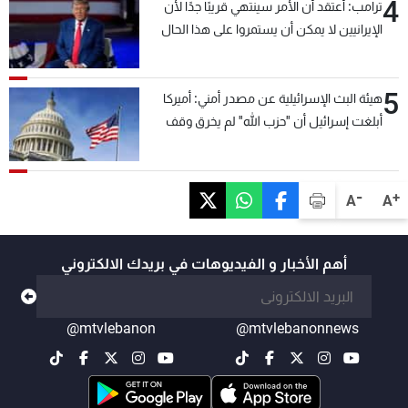
4
ترامب: أعتقد أن الأمر سينتهي قريبًا جدًا لأن
الإيرانيين لا يمكن أن يستمروا على هذا الحال
5
هيئة البث الإسرائيلية عن مصدر أمني: أميركا
أبلغت إسرائيل أن "حزب الله" لم يخرق وقف
إطلاق النار أمس في مجدل زون وطلبت منها
عدم التصعيد خشية أن يؤثر ذلك على مفاوضات
روما
-
+
A
A
أهم الأخبار و الفيديوهات في بريدك الالكتروني
@mtvlebanon
@mtvlebanonnews