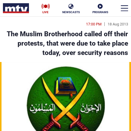
LIVE
NEWSCASTS
PROGRAMS
17:00 PM
18 Aug 2013
en
The Muslim Brotherhood called off their
الأخبار
protests, that were due to take place
today, over security reasons
سياسة
ناس
إقتصاد
فن
منوعات
رياضة
كأس العالم
البرامج
جدول البرامج