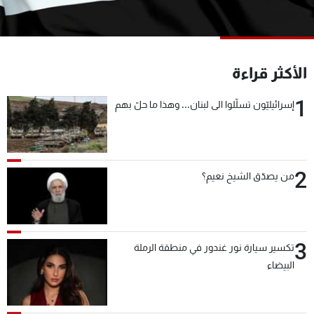
شاهد البرامج
الترددات
الأكثر قراءة
عن MTV
وظائف
الإنـتـاج
تواصل معنا
1
إسرائيليّون تسلّلوا الى لبنان... وهذا ما حلّ بهم
لاعلاناتكم
شروط الإسـتخدام
سياسة الخصوصية
2
من يصدّق الشيخ نعيم؟
3
تكسير سيارة نور غندور في منطقة الرملة
البيضاء