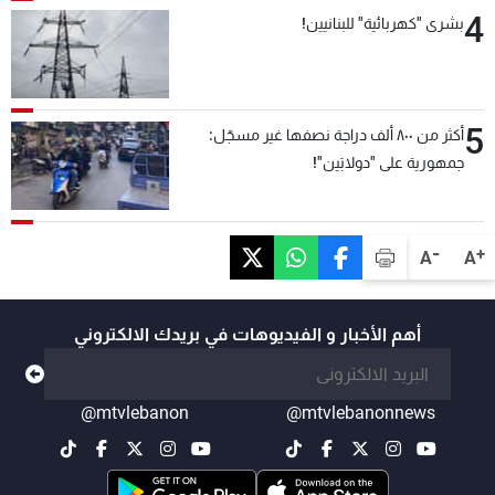
4
بشرى "كهربائية" للبنانيين!
5
أكثر من ٨٠٠ ألف دراجة نصفها غير مسجّل:
جمهورية على "دولابَين"!
-
+
A
A
أهم الأخبار و الفيديوهات في بريدك الالكتروني
@mtvlebanon
@mtvlebanonnews