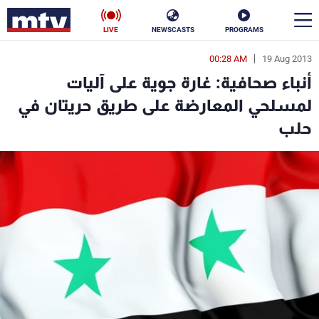
LIVE
NEWSCASTS
PROGRAMS
00:28 AM
19 Aug 2013
en
أنباء صحافية: غارة جوية على آليات
الأخبار
لمسلحي المعارضة على طريق حريتان في
حلب
سياسة
ناس
إقتصاد
فن
منوعات
رياضة
كأس العالم
البرامج
جدول البرامج