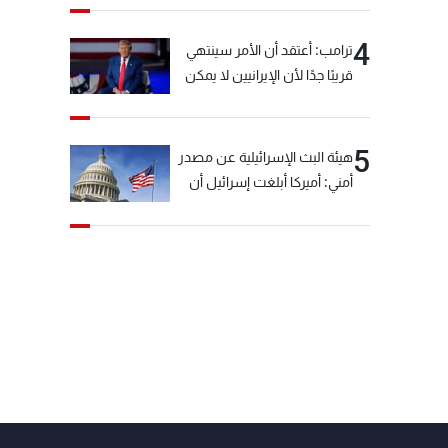
4
ترامب: أعتقد أن الأمر سينتهي
قريبًا جدًا لأن الإيرانيين لا يمكن
أن يستمروا على هذا الحال
5
هيئة البث الإسرائيلية عن مصدر
أمني: أميركا أبلغت إسرائيل أن
"حزب الله" لم يخرق وقف إطلاق
النار أمس في مجدل زون
وطلبت منها عدم التصعيد
خشية أن يؤثر ذلك على
مفاوضات روما