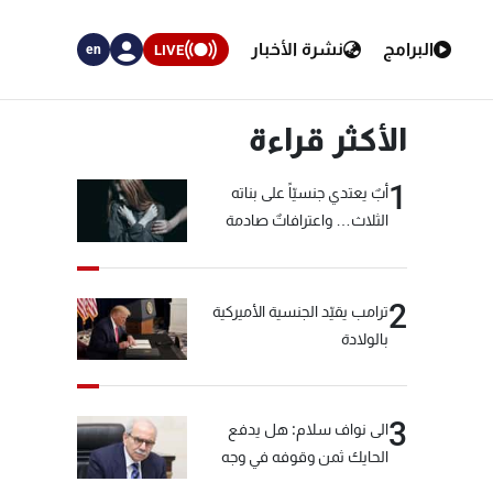
البرامج
نشرة الأخبار
LIVE
en
الأكثر قراءة
1
أبٌ يعتدي جنسيّاً على بناته
الثلاث… واعترافاتٌ صادمة
2
ترامب يقيّد الجنسية الأميركية
بالولادة
3
الى نواف سلام: هل يدفع
الحايك ثمن وقوفه في وجه
خيّاط؟