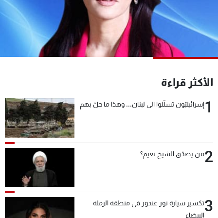
شاهد البرامج
الترددات
عن MTV
وظائف
الإنـتـاج
تواصل معنا
لاعلاناتكم
شروط الإسـتخدام
الأكثر قراءة
سياسة الخصوصية
1
إسرائيليّون تسلّلوا الى لبنان... وهذا ما حلّ بهم
2
من يصدّق الشيخ نعيم؟
3
تكسير سيارة نور غندور في منطقة الرملة
البيضاء