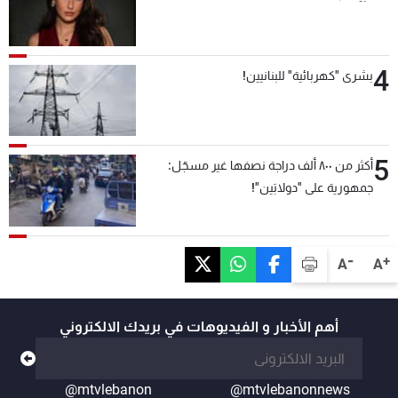
4
بشرى "كهربائية" للبنانيين!
5
أكثر من ٨٠٠ ألف دراجة نصفها غير مسجّل:
جمهورية على "دولابَين"!
-
+
A
A
أهم الأخبار و الفيديوهات في بريدك الالكتروني
@mtvlebanon
@mtvlebanonnews