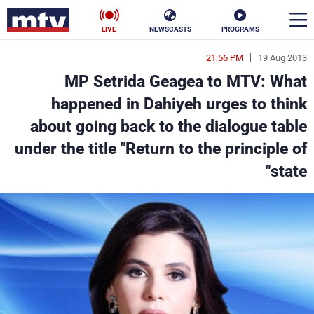
LIVE
NEWSCASTS
PROGRAMS
21:56 PM
19 Aug 2013
en
MP Setrida Geagea to MTV: What
الأخبار
happened in Dahiyeh urges to think
about going back to the dialogue table
سياسة
ناس
under the title "Return to the principle of
إقتصاد
فن
state"
منوعات
رياضة
كأس العالم
البرامج
جدول البرامج