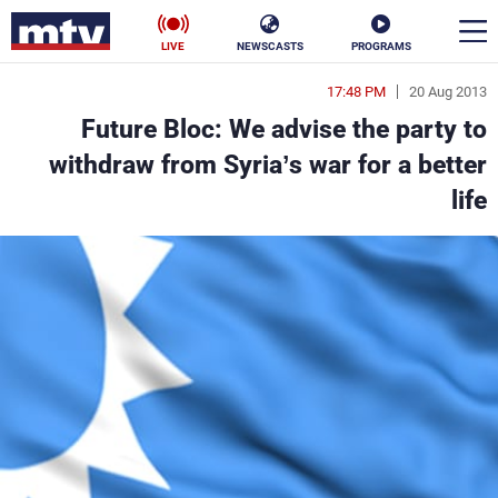
LIVE
NEWSCASTS
PROGRAMS
17:48 PM
20 Aug 2013
en
Future Bloc: We advise the party to
الأخبار
withdraw from Syria’s war for a better
life
سياسة
ناس
إقتصاد
فن
منوعات
رياضة
كأس العالم
البرامج
جدول البرامج