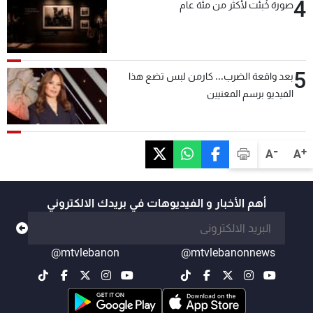
4
صورة خُبئت لأكثر من مئة عام
5
بعد واقعة الضرب... كارمن لبس تضع هذا
الفيديو برسم المعنيين
-
+
A
A
أهم الأخبار و الفيديوهات في بريدك الالكتروني
@mtvlebanon
@mtvlebanonnews