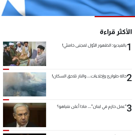
شاهد البرامج
الترددات
الأكثر قراءة
عن MTV
وظائف
الإنـتـاج
تواصل معنا
1
بالفيديو: الظهور الأوّل لمجتبى خامنئي!
لاعلاناتكم
شروط الإسـتخدام
سياسة الخصوصية
2
حالة طوارئ وإخلاءات... والنار تلاحق السكان!
3
"عمل حازم في لبنان"... ماذا أعلن نتنياهو؟