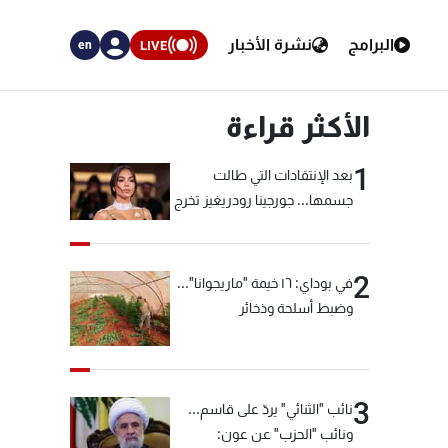
البرامج
نشرة الأخبار
LIVE
en
الأكثر قراءة
1
بعد الإنتقادات التي طالت
جسمها... جورجينا رودريغيز تخرج
عن صمتها
2
في بوداي: ١٦ خيمة "ماريجوانا"...
وضبط أسلحة وذخائر
3
نائب "الثنائي" يردّ على قاسم...
ونائب "الحزب" عن عون: