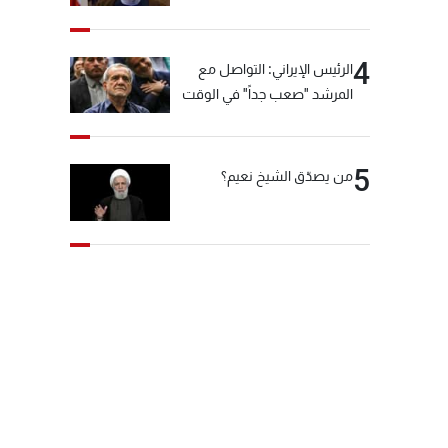
"انشالله خير"
4
الرئيس الإيراني: التواصل مع
المرشد "صعب جداً" في الوقت
الحالي
5
من يصدّق الشيخ نعيم؟