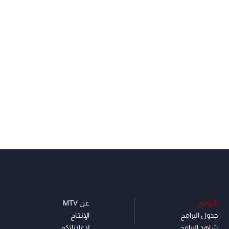
البرامج
عن MTV
جدول البرامج
الإنـتـاج
شاهد البرامج
لاعلاناتكم