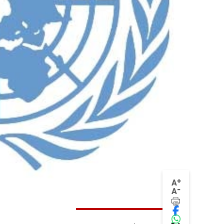
+
A
-
A