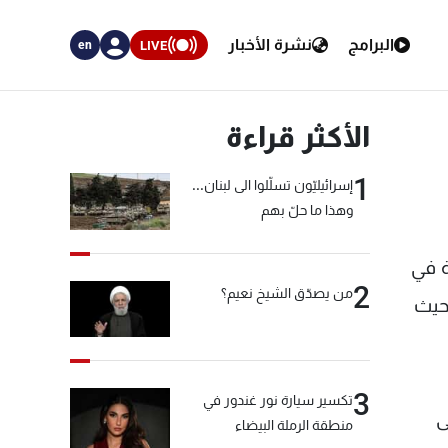
البرامج
نشرة الأخبار
LIVE
en
الأكثر قراءة
1
إسرائيليّون تسلّلوا الى لبنان...
وهذا ما حلّ بهم
هم سخرية في
2
من يصدّق الشيخ نعيم؟
بحيث
3
تكسير سيارة نور غندور في
ى
منطقة الرملة البيضاء