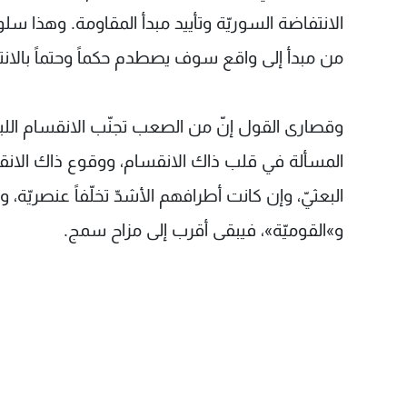
الانتفاضة السوريّة وتأييد مبدأ المقاومة. وهذا سلو
من مبدأ إلى واقع سوف يصطدم حكماً وحتماً بالانتف
وقصارى القول إنّ من الصعب تجنّب الانقسام اللبن
المسألة في قلب ذاك الانقسام، ووقوع ذاك الانقسا
البعثيّ، وإن كانت أطرافهم الأشدّ تخلّفاً عنصريّة، 
و»القوميّة»، فيبقى أقرب إلى مزاح سمج.