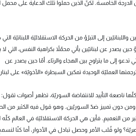
لدرجة الخامسة. لكنّ الذين حملوا تلك الدعاية على محمل ال
اللبنانيّين إلى التبرّؤ من الحركة الاستقلاليّة اللبنانيّة الت
 حين يصدر عن لبنانيّين يأتي محمّلاً بكراهية النفس، التي لا يب
ي تدعو إلى ما يتراوح بين الهجاء والرثاء. أمّا حين يصدر عن
جمتها العمليّة الوحيدة تمكين السيطرة «الأخويّة» على لبنان
ناصعة التأييد للانتفاضة السوريّة، تظهر أصوات تقول: ل
لق ومن دون تمييز ضدّ السوريّين. وهو قول فيه الكثير من الص
لكثير من التعميم. فأين هي الحركة الاستقلاليّة في العالم كلّه ا
يّة؟ ولو قُلب الأمر وحصل تبادل في الأدوار، أما كنّا لنسم