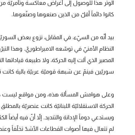
الوتر هذا للوصول إلى أغراض معاكسة وتآمريّة من ا
كانوا دائماً أقلّ من الذين صنعوها وصنّعوها.
بيد أنّه من السيّء، في المقابل، نزوع بعض السوريّين و
النظام الأمنيّ في توسّعه الامبراطوريّ. وهذا التبرّؤ
المصير الذي آلت إليه الحركة، ولا طبيعة قياداتها الت
سوريّين فينمّ عن شبهة قوميّة عربيّة بالية كانت تر
وعلى هوامش المسألة هذه، ومن مواقع ليست كلّها 
الحركة الاستقلاليّة اللبنانيّة كانت عنصريّة بالمط
ويستدعي دوماً الإدانة والتنديد. إلاّ أنّ فيه أيضاً ا
لم تتعال فيها أصوات القطاعات الأشدّ تخلّفاً وعنصر