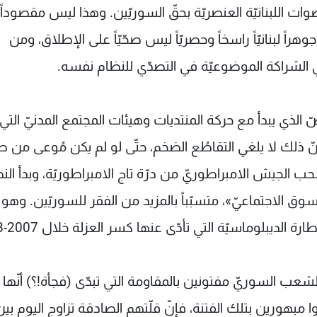
أصوات اللبنانيّة العنصريّة بحقّ السوريّين. وهذا ليس مقصوداً 
 جوهراً لبنانيّاً راسخاً وحصريّاً ليس صحّيّاً على الإطلاق، ومن
هي الشراكة الموضوعيّة في التصدّي للنظام نفسه.
صّ الذي يبدأ مع حركة المنتديات وهيئات المجتمع المدنيّ التي
ُعيد وراثة بشّار الأسد والده في 2000. لكنّ ذلك لا يلغي التقاطُع الضخم، حتّى لو لم يكن مُوعى 
لبنانيّ الكبير في 2005. فآنذاك سُحب الجيش الامبراطوريّ من درّة تاج الامبراطوريّة، وبدأ ا
لسوق الاجتماعيّ»، متسبّباً بالمزيد من الفقر للسوريّين. وهو
لديبلوماسيّة التي تأدّى عنها كسر العزلة خلال 2007-2008.
عب السوريّ مفتونين بالمقاومة التي تبدّى (فجأة!؟) أنّها
 مبهورين بتلك الفتنة، فإنّ قلّتهم الصادقة تزاوج اليوم بين 