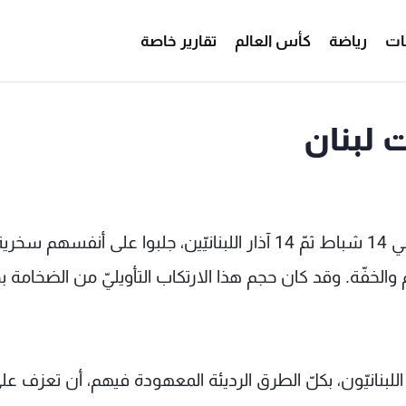
ات
رياضة
كأس العالم
تقارير خاصة
 لبنان
الذين تسرّعوا وقالوا إنّ الانتفاضة السوريّة بدأت في 14 شباط ثمّ 14 آذار اللبنانيّين، جلبوا على أنفس
والخفّة. وقد كان حجم هذا الارتكاب التأويليّ من الضخامة 
للبنانيّون، بكلّ الطرق الرديئة المعهودة فيهم، أن تعزف عل