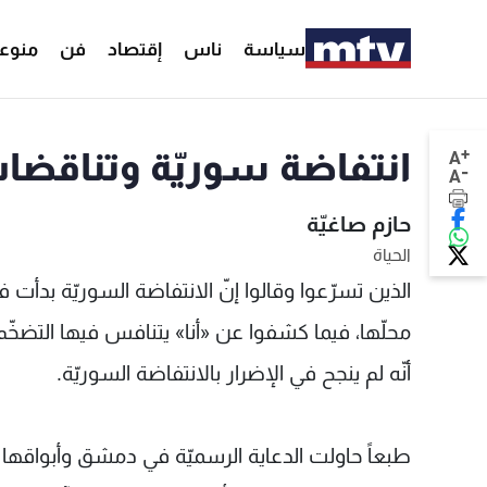
سياسة
ناس
إقتصاد
فن
منوع
+
انتفاضة سوريّة وتناقضات
A
-
A
حازم صاغيّة
الحياة
محلّها، فيما كشفوا عن «أنا» يتنافس فيها التضخّم 
أنّه لم ينجح في الإضرار بالانتفاضة السوريّة.
طبعاً حاولت الدعاية الرسميّة في دمشق وأبواقها ا