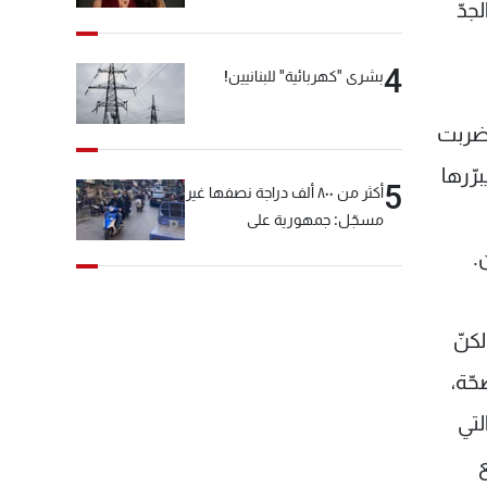
جدّ
4
بشرى "كهربائية" للبنانيين!
ي ضربت
رّرها
5
أكثر من ٨٠٠ ألف دراجة نصفها غير
مسجّل: جمهورية على
"دولابَين"!
.
كنّ
حّة،
لتي
ع