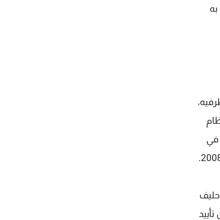
به
من طرفيه،
لنظام
 في
 حليف
تأييد