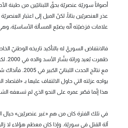
أصواتاً سوريّة عنصريّة بحقّ اللبنانيّين من طينة ال
عذر العنصريّين بتاتاً، لكنّ الميل إلى اعتبار العنصريّة
علامات مَرَضيّته أنّه يضيّع المسألة الأساسيّة، و
فالانتفاض السوريّ له بالتأكيد تاريخه الوطنيّ الخا
ظهرت ب
مع نتائج الحدث ال
يواجه عزلته التي حاول الالتفاف عليها بـ «اقتصاد ا
هذا إنّما قصّر عمره على النحو الذي لم تسعفه الشطارة ا
في تلك الفترة كان من هم «غير عنصريّين» حيال الش
آلة القتل في سوريّة. وإذا كان معظم هؤلاء لا زالوا