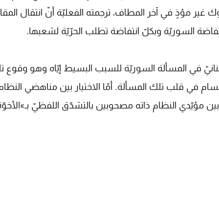
ك غير مؤذٍ في آخر المطاف، ترجمته الفعليّة أنّ انتقال المق
اضة السوريّة وبكلّ انتفاضة تطلب الحرّيّة لشعبها.
انيّ في المسألة السوريّة للسبب البسيط إيّاه وهو وقوع ت
م في قلب تلك المسألة. أمّا الاختيار بين مناهضي النظام
وبين مؤيّدي النظام ذاته مصحوبين بالتشدّق اللفظيّ بـ»الأخوّ